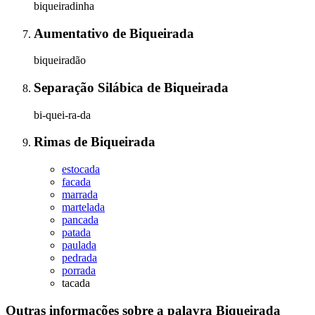
biqueiradinha
Aumentativo
de
Biqueirada
biqueiradão
Separação Silábica
de
Biqueirada
bi-quei-ra-da
Rimas
de
Biqueirada
estocada
facada
marrada
martelada
pancada
patada
paulada
pedrada
porrada
tacada
Outras informações sobre
a palavra
Biqueirada