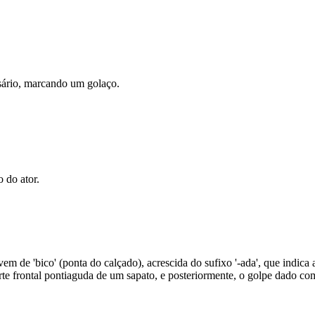
rsário, marcando um golaço.
 do ator.
vem de 'bico' (ponta do calçado), acrescida do sufixo '-ada', que indica 
rte frontal pontiaguda de um sapato, e posteriormente, o golpe dado com