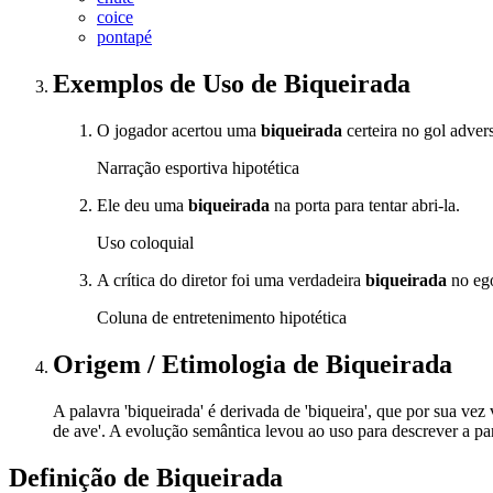
coice
pontapé
Exemplos de Uso
de Biqueirada
O jogador acertou uma
biqueirada
certeira no gol adve
Narração esportiva hipotética
Ele deu uma
biqueirada
na porta para tentar abri-la.
Uso coloquial
A crítica do diretor foi uma verdadeira
biqueirada
no ego
Coluna de entretenimento hipotética
Origem / Etimologia
de
Biqueirada
A palavra 'biqueirada' é derivada de 'biqueira', que por sua vez 
de ave'. A evolução semântica levou ao uso para descrever a pa
Definição de
Biqueirada