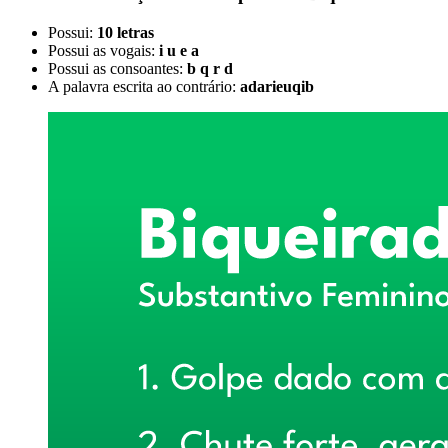
Possui:
10 letras
Possui as vogais:
i u e a
Possui as consoantes:
b q r d
A palavra escrita ao contrário:
adarieuqib