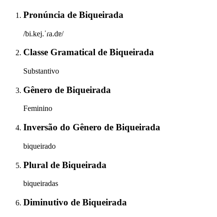
Pronúncia
de
Biqueirada
/bi.kej.ˈɾa.dɐ/
Classe Gramatical
de
Biqueirada
Substantivo
Gênero
de
Biqueirada
Feminino
Inversão do Gênero
de
Biqueirada
biqueirado
Plural
de
Biqueirada
biqueiradas
Diminutivo
de
Biqueirada