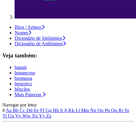
Blog / Artigos
Nomes
Dicionário de Sinônimos
Dicionário de Antônimos
Veja também:
banais
bonançoso
biomassa
benzoico
bênçãos
Mais Palavras
Navegar por letra:
#
Aa
Bb
Cc
Dd
Ee
Ff
Gg
Hh
Ii
Jj
Kk
Ll
Mm
Nn
Oo
Pp
Qq
Rr
Ss
Tt
Uu
Vv
Ww
Xx
Yy
Zz