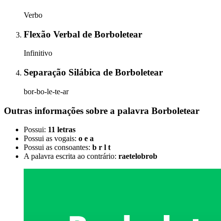
Verbo
Flexão Verbal
de
Borboletear
Infinitivo
Separação Silábica
de
Borboletear
bor-bo-le-te-ar
Outras informações sobre
a palavra
Borboletear
Possui:
11 letras
Possui as vogais:
o e a
Possui as consoantes:
b r l t
A palavra escrita ao contrário:
raetelobrob