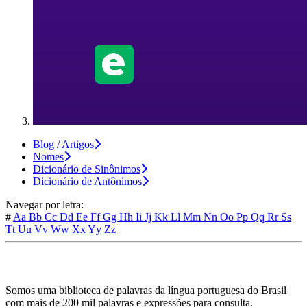
Blog / Artigos
Nomes
Dicionário de Sinônimos
Dicionário de Antônimos
Navegar por letra:
#
Aa
Bb
Cc
Dd
Ee
Ff
Gg
Hh
Ii
Jj
Kk
Ll
Mm
Nn
Oo
Pp
Qq
Rr
Ss
Tt
Uu
Vv
Ww
Xx
Yy
Zz
Somos uma biblioteca de palavras da língua portuguesa do Brasil
com mais de 200 mil palavras e expressões para consulta.