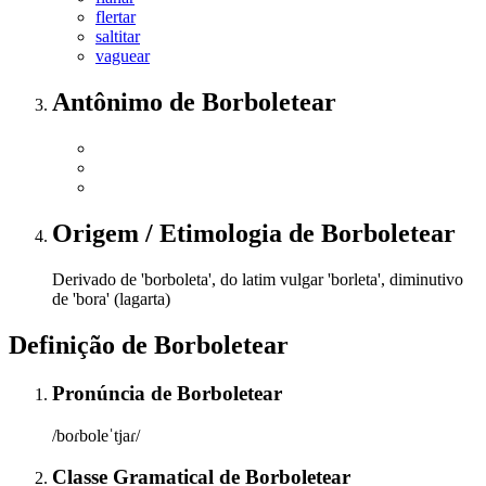
flertar
saltitar
vaguear
Antônimo
de
Borboletear
Origem / Etimologia
de
Borboletear
Derivado de 'borboleta', do latim vulgar 'borleta', diminutivo
de 'bora' (lagarta)
Definição de
Borboletear
Pronúncia
de
Borboletear
/boɾboleˈtjaɾ/
Classe Gramatical
de
Borboletear