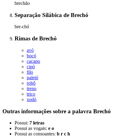
brechão
Separação Silábica
de
Brechó
bre-chó
Rimas
de
Brechó
avó
bocó
caçapo
cipó
filo
paletó
robô
treno
trico
xodó
Outras informações sobre
a palavra
Brechó
Possui:
7 letras
Possui as vogais:
e o
Possui as consoantes:
b r c h