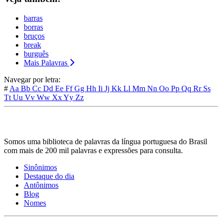
barras
borras
bruços
break
burguês
Mais Palavras
Navegar por letra:
#
Aa
Bb
Cc
Dd
Ee
Ff
Gg
Hh
Ii
Jj
Kk
Ll
Mm
Nn
Oo
Pp
Qq
Rr
Ss
Tt
Uu
Vv
Ww
Xx
Yy
Zz
Somos uma biblioteca de palavras da língua portuguesa do Brasil
com mais de 200 mil palavras e expressões para consulta.
Sinônimos
Destaque do dia
Antônimos
Blog
Nomes