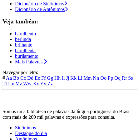
Dicionário de Sinônimos
Dicionário de Antônimos
Veja também:
barulhento
berlinda
brilhante
barulhenta
burilamento
Mais Palavras
Navegar por letra:
#
Aa
Bb
Cc
Dd
Ee
Ff
Gg
Hh
Ii
Jj
Kk
Ll
Mm
Nn
Oo
Pp
Qq
Rr
Ss
Tt
Uu
Vv
Ww
Xx
Yy
Zz
Somos uma biblioteca de palavras da língua portuguesa do Brasil
com mais de 200 mil palavras e expressões para consulta.
Sinônimos
Destaque do dia
Antônimos