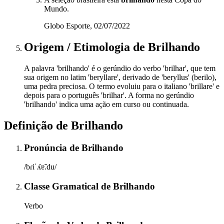
Mundo.
Globo Esporte, 02/07/2022
Origem / Etimologia
de
Brilhando
A palavra 'brilhando' é o gerúndio do verbo 'brilhar', que tem
sua origem no latim 'beryllare', derivado de 'beryllus' (berilo),
uma pedra preciosa. O termo evoluiu para o italiano 'brillare' e
depois para o português 'brilhar'. A forma no gerúndio
'brilhando' indica uma ação em curso ou continuada.
Definição de
Brilhando
Pronúncia
de
Brilhando
/bɾiˈʎɐ̃.du/
Classe Gramatical
de
Brilhando
Verbo