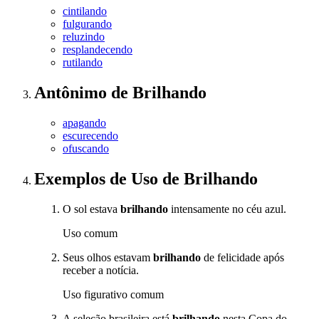
cintilando
fulgurando
reluzindo
resplandecendo
rutilando
Antônimo
de
Brilhando
apagando
escurecendo
ofuscando
Exemplos de Uso
de Brilhando
O sol estava
brilhando
intensamente no céu azul.
Uso comum
Seus olhos estavam
brilhando
de felicidade após
receber a notícia.
Uso figurativo comum
A seleção brasileira está
brilhando
nesta Copa do