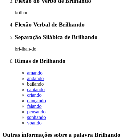
Flexão do Verbo
de
Brilhando
brilhar
Flexão Verbal
de
Brilhando
Separação Silábica
de
Brilhando
bri-lhan-do
Rimas
de
Brilhando
amando
andando
bailando
cantando
criando
dançando
falando
pensando
sonhando
voando
Outras informações sobre
a palavra
Brilhando