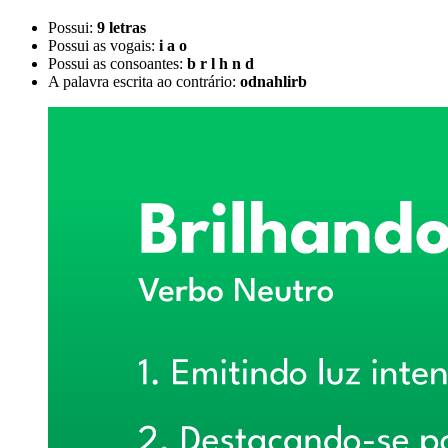
Possui:
9 letras
Possui as vogais:
i a o
Possui as consoantes:
b r l h n d
A palavra escrita ao contrário:
odnahlirb