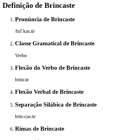
Definição de
Brincaste
Pronúncia
de
Brincaste
/bɾĩˈkas.tɨ/
Classe Gramatical
de
Brincaste
Verbo
Flexão do Verbo
de
Brincaste
brincar
Flexão Verbal
de
Brincaste
Separação Silábica
de
Brincaste
brin-cas-te
Rimas
de
Brincaste