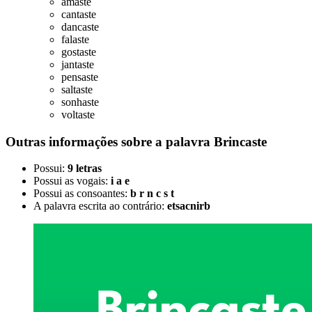
amaste
cantaste
dancaste
falaste
gostaste
jantaste
pensaste
saltaste
sonhaste
voltaste
Outras informações sobre
a palavra
Brincaste
Possui:
9 letras
Possui as vogais:
i a e
Possui as consoantes:
b r n c s t
A palavra escrita ao contrário:
etsacnirb