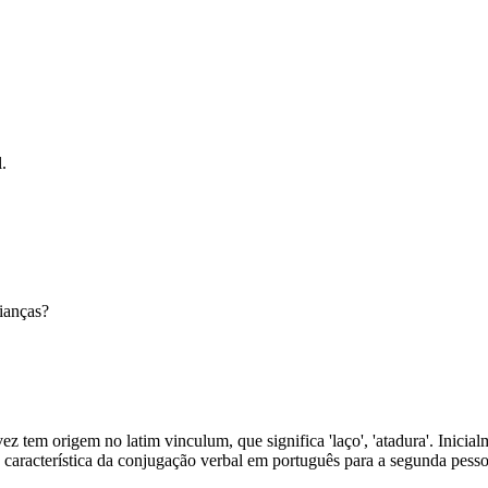
.
ianças?
vez tem origem no latim vinculum, que significa 'laço', 'atadura'. Inicial
e' é característica da conjugação verbal em português para a segunda pesso