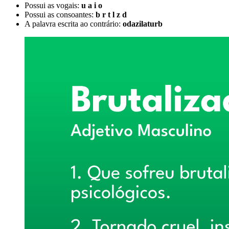
Possui as vogais:
u a i o
Possui as consoantes:
b r t l z d
A palavra escrita ao contrário:
odazilaturb