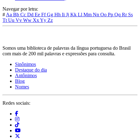
Navegar por letra:
#
Aa
Bb
Cc
Dd
Ee
Ff
Gg
Hh
Ii
Jj
Kk
Ll
Mm
Nn
Oo
Pp
Qq
Rr
Ss
Tt
Uu
Vv
Ww
Xx
Yy
Zz
Somos uma biblioteca de palavras da língua portuguesa do Brasil
com mais de 200 mil palavras e expressões para consulta.
Sinônimos
Destaque do dia
Antônimos
Blog
Nomes
Redes sociais: