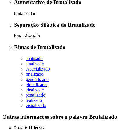
Aumentativo
de
Brutalizado
brutalizadão
Separação Silábica
de
Brutalizado
bru-ta-li-za-do
Rimas
de
Brutalizado
analisado
atualizado
especializado
finalizado
generalizado
globalizado
idealizado
penalizado
realizado
visualizado
Outras informações sobre
a palavra
Brutalizado
Possui:
11 letras