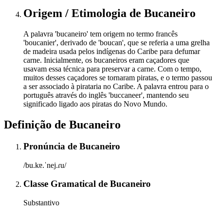
Origem / Etimologia
de
Bucaneiro
A palavra 'bucaneiro' tem origem no termo francês
'boucanier', derivado de 'boucan', que se referia a uma grelha
de madeira usada pelos indígenas do Caribe para defumar
carne. Inicialmente, os bucaneiros eram caçadores que
usavam essa técnica para preservar a carne. Com o tempo,
muitos desses caçadores se tornaram piratas, e o termo passou
a ser associado à pirataria no Caribe. A palavra entrou para o
português através do inglês 'buccaneer', mantendo seu
significado ligado aos piratas do Novo Mundo.
Definição de
Bucaneiro
Pronúncia
de
Bucaneiro
/bu.kɐ.ˈnej.ɾu/
Classe Gramatical
de
Bucaneiro
Substantivo