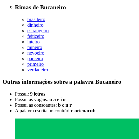
Rimas
de
Bucaneiro
brasileiro
dinheiro
estrangeiro
feiticeiro
inteiro
mineiro
nevoeiro
parceiro
primeiro
verdadeiro
Outras informações sobre
a palavra
Bucaneiro
Possui:
9 letras
Possui as vogais:
u a e i o
Possui as consoantes:
b c n r
A palavra escrita ao contrário:
orienacub