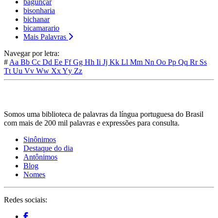
bagunçar
bisonharia
bichanar
bicamarario
Mais Palavras
Navegar por letra:
#
Aa
Bb
Cc
Dd
Ee
Ff
Gg
Hh
Ii
Jj
Kk
Ll
Mm
Nn
Oo
Pp
Qq
Rr
Ss
Tt
Uu
Vv
Ww
Xx
Yy
Zz
Somos uma biblioteca de palavras da língua portuguesa do Brasil
com mais de 200 mil palavras e expressões para consulta.
Sinônimos
Destaque do dia
Antônimos
Blog
Nomes
Redes sociais: