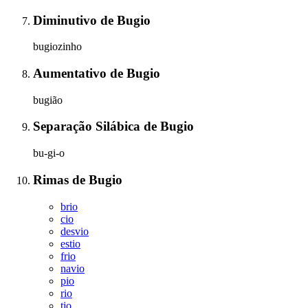
Diminutivo
de
Bugio
bugiozinho
Aumentativo
de
Bugio
bugião
Separação Silábica
de
Bugio
bu-gi-o
Rimas
de
Bugio
brio
cio
desvio
estio
frio
navio
pio
rio
tio