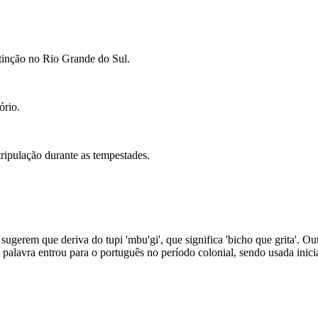
tinção no Rio Grande do Sul.
ório.
tripulação durante as tempestades.
ugerem que deriva do tupi 'mbu'gi', que significa 'bicho que grita'. Out
A palavra entrou para o português no período colonial, sendo usada ini