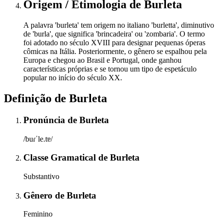
Origem / Etimologia
de
Burleta
A palavra 'burleta' tem origem no italiano 'burletta', diminutivo
de 'burla', que significa 'brincadeira' ou 'zombaria'. O termo
foi adotado no século XVIII para designar pequenas óperas
cômicas na Itália. Posteriormente, o gênero se espalhou pela
Europa e chegou ao Brasil e Portugal, onde ganhou
características próprias e se tornou um tipo de espetáculo
popular no início do século XX.
Definição de
Burleta
Pronúncia
de
Burleta
/buɾˈle.tɐ/
Classe Gramatical
de
Burleta
Substantivo
Gênero
de
Burleta
Feminino