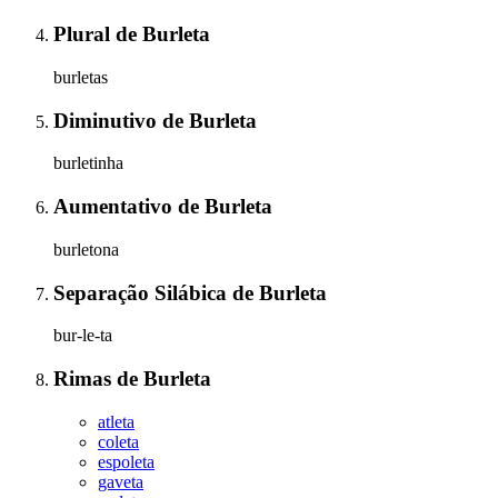
Plural
de
Burleta
burletas
Diminutivo
de
Burleta
burletinha
Aumentativo
de
Burleta
burletona
Separação Silábica
de
Burleta
bur-le-ta
Rimas
de
Burleta
atleta
coleta
espoleta
gaveta