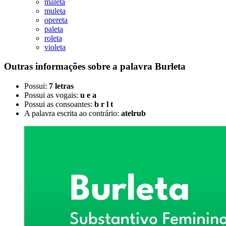
maleta
muleta
opereta
paleta
roleta
violeta
Outras informações sobre
a palavra
Burleta
Possui:
7 letras
Possui as vogais:
u e a
Possui as consoantes:
b r l t
A palavra escrita ao contrário:
atelrub