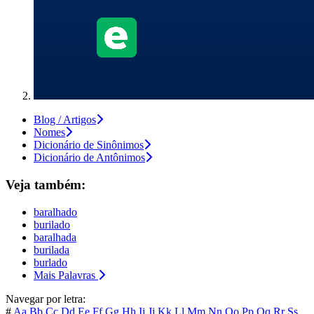
Blog / Artigos
Nomes
Dicionário de Sinônimos
Dicionário de Antônimos
Veja também:
baralhado
burilado
baralhada
burilada
burlado
Mais Palavras
Navegar por letra:
#
Aa
Bb
Cc
Dd
Ee
Ff
Gg
Hh
Ii
Jj
Kk
Ll
Mm
Nn
Oo
Pp
Qq
Rr
Ss