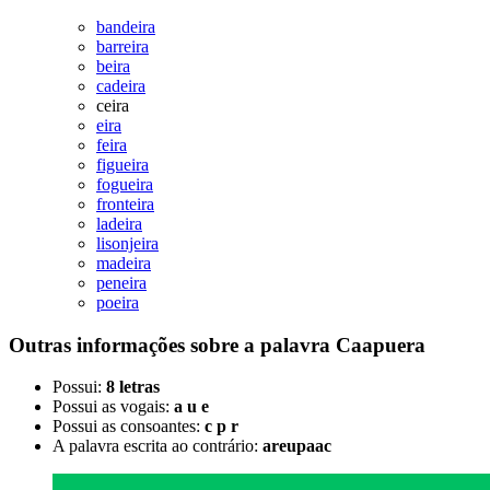
bandeira
barreira
beira
cadeira
ceira
eira
feira
figueira
fogueira
fronteira
ladeira
lisonjeira
madeira
peneira
poeira
Outras informações sobre
a palavra
Caapuera
Possui:
8 letras
Possui as vogais:
a u e
Possui as consoantes:
c p r
A palavra escrita ao contrário:
areupaac