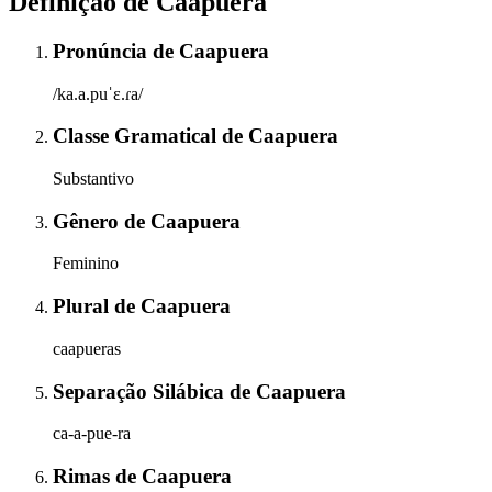
Definição de
Caapuera
Pronúncia
de
Caapuera
/ka.a.puˈɛ.ɾa/
Classe Gramatical
de
Caapuera
Substantivo
Gênero
de
Caapuera
Feminino
Plural
de
Caapuera
caapueras
Separação Silábica
de
Caapuera
ca-a-pue-ra
Rimas
de
Caapuera