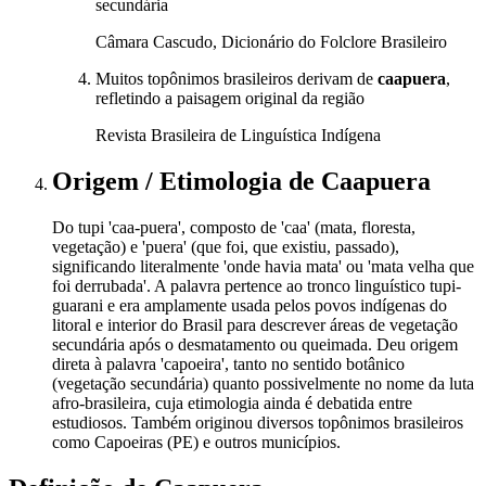
secundária
Câmara Cascudo, Dicionário do Folclore Brasileiro
Muitos topônimos brasileiros derivam de
caapuera
,
refletindo a paisagem original da região
Revista Brasileira de Linguística Indígena
Origem / Etimologia
de
Caapuera
Do tupi 'caa-puera', composto de 'caa' (mata, floresta,
vegetação) e 'puera' (que foi, que existiu, passado),
significando literalmente 'onde havia mata' ou 'mata velha que
foi derrubada'. A palavra pertence ao tronco linguístico tupi-
guarani e era amplamente usada pelos povos indígenas do
litoral e interior do Brasil para descrever áreas de vegetação
secundária após o desmatamento ou queimada. Deu origem
direta à palavra 'capoeira', tanto no sentido botânico
(vegetação secundária) quanto possivelmente no nome da luta
afro-brasileira, cuja etimologia ainda é debatida entre
estudiosos. Também originou diversos topônimos brasileiros
como Capoeiras (PE) e outros municípios.