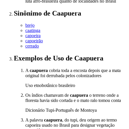
luta afro-brasileira quanto de localidades no Brasil
Sinônimo
de
Caapuera
brejo
caatinga
capoeira
capoeirão
cerrado
Exemplos de Uso
de Caapuera
A
caapuera
cobria toda a encosta depois que a mata
original foi derrubada pelos colonizadores
Uso etnobotânico brasileiro
Os índios chamavam de
caapuera
o terreno onde a
floresta havia sido cortada e o mato ralo tomou conta
Dicionário Tupi-Português de Montoya
A palavra
caapuera
, do tupi, deu origem ao termo
capoeira usado no Brasil para designar vegetação