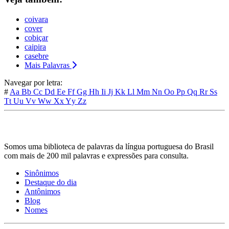
coivara
cover
cobiçar
caipira
casebre
Mais Palavras
Navegar por letra:
#
Aa
Bb
Cc
Dd
Ee
Ff
Gg
Hh
Ii
Jj
Kk
Ll
Mm
Nn
Oo
Pp
Qq
Rr
Ss
Tt
Uu
Vv
Ww
Xx
Yy
Zz
Somos uma biblioteca de palavras da língua portuguesa do Brasil
com mais de 200 mil palavras e expressões para consulta.
Sinônimos
Destaque do dia
Antônimos
Blog
Nomes