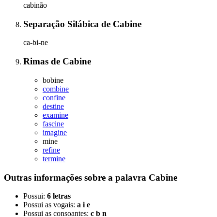
cabinão
Separação Silábica
de
Cabine
ca-bi-ne
Rimas
de
Cabine
bobine
combine
confine
destine
examine
fascine
imagine
mine
refine
termine
Outras informações sobre
a palavra
Cabine
Possui:
6 letras
Possui as vogais:
a i e
Possui as consoantes:
c b n