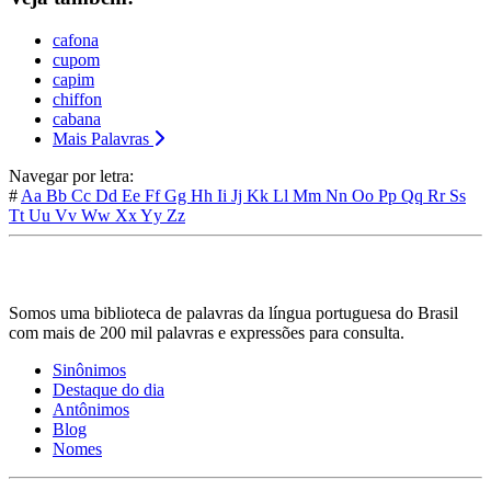
cafona
cupom
capim
chiffon
cabana
Mais Palavras
Navegar por letra:
#
Aa
Bb
Cc
Dd
Ee
Ff
Gg
Hh
Ii
Jj
Kk
Ll
Mm
Nn
Oo
Pp
Qq
Rr
Ss
Tt
Uu
Vv
Ww
Xx
Yy
Zz
Somos uma biblioteca de palavras da língua portuguesa do Brasil
com mais de 200 mil palavras e expressões para consulta.
Sinônimos
Destaque do dia
Antônimos
Blog
Nomes