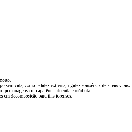
morto.
rpo sem vida, como palidez extrema, rigidez e ausência de sinais vitais.
 ou personagens com aparência doentia e mórbida.
pos em decomposição para fins forenses.