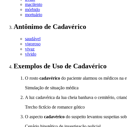
macilento
mórbido
mortuário
Antônimo
de
Cadavérico
saudável
vigoroso
vivaz
vívido
Exemplos de Uso
de Cadavérico
O rosto
cadavérico
do paciente alarmou os médicos na 
Simulação de situação médica
A luz cadavérica da lua cheia banhava o cemitério, cria
Trecho fictício de romance gótico
O aspecto
cadavérico
do suspeito levantou suspeitas sobr
Cenário hipotético de investigação policial