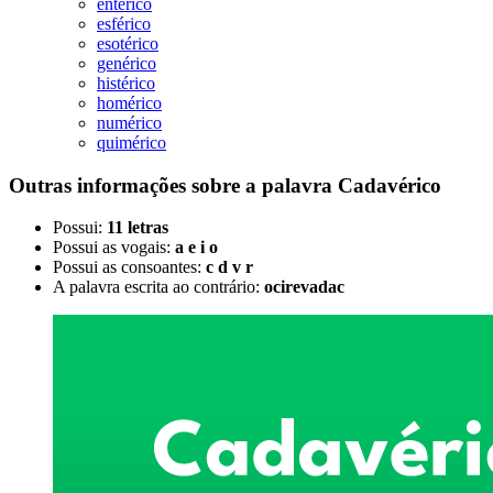
enterico
esférico
esotérico
genérico
histérico
homérico
numérico
quimérico
Outras informações sobre
a palavra
Cadavérico
Possui:
11 letras
Possui as vogais:
a e i o
Possui as consoantes:
c d v r
A palavra escrita ao contrário:
ocirevadac