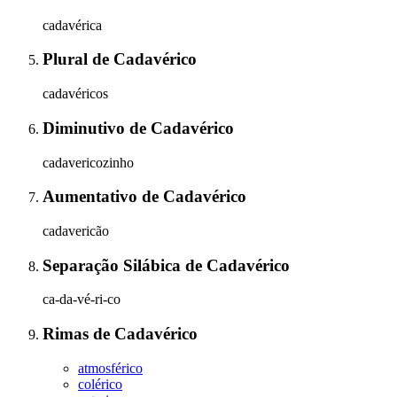
cadavérica
Plural
de
Cadavérico
cadavéricos
Diminutivo
de
Cadavérico
cadavericozinho
Aumentativo
de
Cadavérico
cadavericão
Separação Silábica
de
Cadavérico
ca-da-vé-ri-co
Rimas
de
Cadavérico
atmosférico
colérico