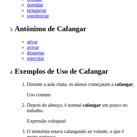
dormitar
pestanejar
sonolenciar
Antônimo
de
Cafangar
ativar
avivar
despertar
espevitar
Exemplos de Uso
de Cafangar
Durante a aula chata, os alunos começaram a
cafangar
.
Uso comum
Depois do almoço, é normal
cafangar
um pouco no
trabalho.
Expressão coloquial
O motorista estava cafangando ao volante, o que é
muito perigoso.