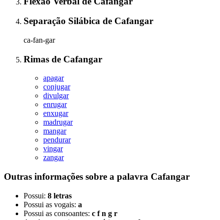
Flexão Verbal
de
Cafangar
Separação Silábica
de
Cafangar
ca-fan-gar
Rimas
de
Cafangar
apagar
conjugar
divulgar
enrugar
enxugar
madrugar
mangar
pendurar
vingar
zangar
Outras informações sobre
a palavra
Cafangar
Possui:
8 letras
Possui as vogais:
a
Possui as consoantes:
c f n g r