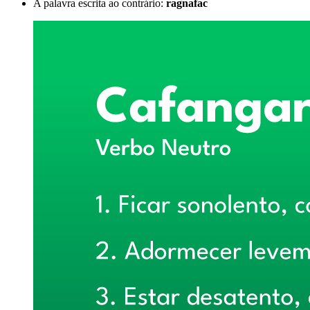
A palavra escrita ao contrário:
ragnafac