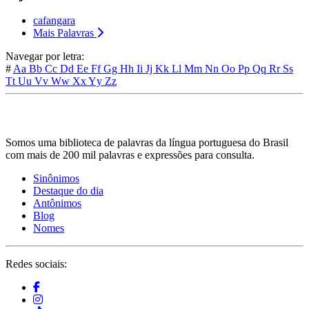
cafangara
Mais Palavras
Navegar por letra:
#
Aa
Bb
Cc
Dd
Ee
Ff
Gg
Hh
Ii
Jj
Kk
Ll
Mm
Nn
Oo
Pp
Qq
Rr
Ss
Tt
Uu
Vv
Ww
Xx
Yy
Zz
Somos uma biblioteca de palavras da língua portuguesa do Brasil
com mais de 200 mil palavras e expressões para consulta.
Sinônimos
Destaque do dia
Antônimos
Blog
Nomes
Redes sociais: