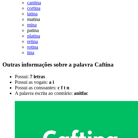
cantina
cortina
latina
matina
mina
patina
platina
retina
rotina
tina
Outras informações sobre
a palavra
Caftina
Possui:
7 letras
Possui as vogais:
a i
Possui as consoantes:
c f t n
A palavra escrita ao contrário:
anitfac