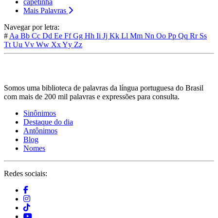
capetinha
Mais Palavras
Navegar por letra:
#
Aa
Bb
Cc
Dd
Ee
Ff
Gg
Hh
Ii
Jj
Kk
Ll
Mm
Nn
Oo
Pp
Qq
Rr
Ss
Tt
Uu
Vv
Ww
Xx
Yy
Zz
Somos uma biblioteca de palavras da língua portuguesa do Brasil
com mais de 200 mil palavras e expressões para consulta.
Sinônimos
Destaque do dia
Antônimos
Blog
Nomes
Redes sociais: