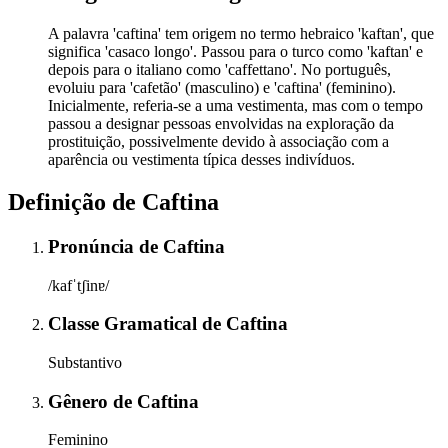
A palavra 'caftina' tem origem no termo hebraico 'kaftan', que
significa 'casaco longo'. Passou para o turco como 'kaftan' e
depois para o italiano como 'caffettano'. No português,
evoluiu para 'cafetão' (masculino) e 'caftina' (feminino).
Inicialmente, referia-se a uma vestimenta, mas com o tempo
passou a designar pessoas envolvidas na exploração da
prostituição, possivelmente devido à associação com a
aparência ou vestimenta típica desses indivíduos.
Definição de
Caftina
Pronúncia
de
Caftina
/kafˈtʃinɐ/
Classe Gramatical
de
Caftina
Substantivo
Gênero
de
Caftina
Feminino