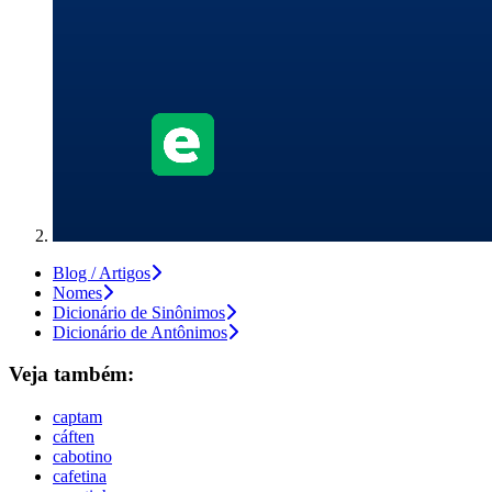
Blog / Artigos
Nomes
Dicionário de Sinônimos
Dicionário de Antônimos
Veja também:
captam
cáften
cabotino
cafetina