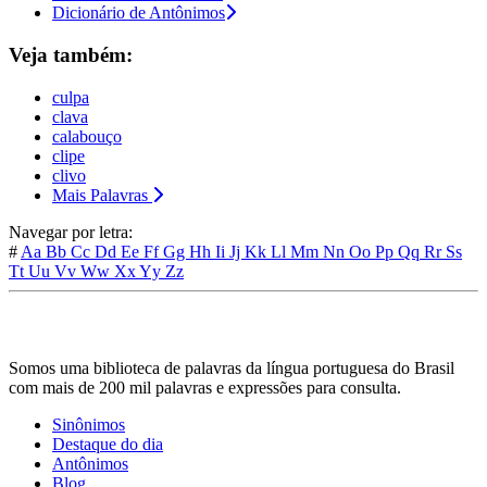
Dicionário de Antônimos
Veja também:
culpa
clava
calabouço
clipe
clivo
Mais Palavras
Navegar por letra:
#
Aa
Bb
Cc
Dd
Ee
Ff
Gg
Hh
Ii
Jj
Kk
Ll
Mm
Nn
Oo
Pp
Qq
Rr
Ss
Tt
Uu
Vv
Ww
Xx
Yy
Zz
Somos uma biblioteca de palavras da língua portuguesa do Brasil
com mais de 200 mil palavras e expressões para consulta.
Sinônimos
Destaque do dia
Antônimos
Blog