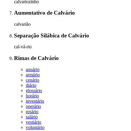
calvariozinho
Aumentativo
de
Calvário
calvarião
Separação Silábica
de
Calvário
cal-vá-rio
Rimas
de
Calvário
aquário
armário
cenário
diário
glossário
horário
inventário
operário
rosário
salário
vestiário
voluntário