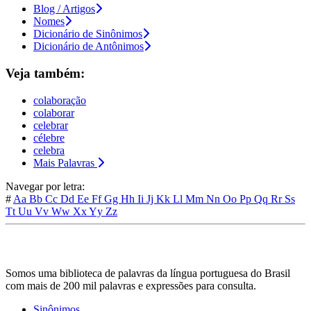
Blog / Artigos
Nomes
Dicionário de Sinônimos
Dicionário de Antônimos
Veja também:
colaboração
colaborar
celebrar
célebre
celebra
Mais Palavras
Navegar por letra:
#
Aa
Bb
Cc
Dd
Ee
Ff
Gg
Hh
Ii
Jj
Kk
Ll
Mm
Nn
Oo
Pp
Qq
Rr
Ss
Tt
Uu
Vv
Ww
Xx
Yy
Zz
Somos uma biblioteca de palavras da língua portuguesa do Brasil
com mais de 200 mil palavras e expressões para consulta.
Sinônimos