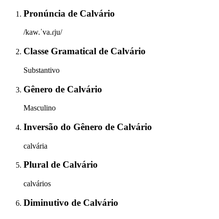
Pronúncia
de
Calvário
/kaw.ˈva.ɾju/
Classe Gramatical
de
Calvário
Substantivo
Gênero
de
Calvário
Masculino
Inversão do Gênero
de
Calvário
calvária
Plural
de
Calvário
calvários
Diminutivo
de
Calvário