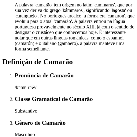
A palavra 'camarão' tem origem no latim 'cammarus', que por
sua vez deriva do grego 'kámmaros', significando 'lagosta' ou
'caranguejo'. No português arcaico, a forma era 'camaron', que
evoluiu para o atual 'camarão'. A palavra entrou na língua
portuguesa provavelmente no século XIII, já com o sentido de
designar o crustáceo que conhecemos hoje. É interessante
notar que em outras línguas românicas, como o espanhol
(camarón) e o italiano (gambero), a palavra manteve uma
forma semelhante.
Definição de
Camarão
Pronúncia
de
Camarão
/kɐmɐˈɾɐ̃w̃/
Classe Gramatical
de
Camarão
Substantivo
Gênero
de
Camarão
Masculino