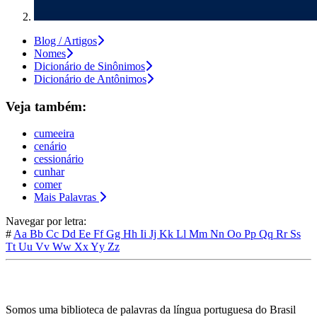
Blog / Artigos
Nomes
Dicionário de Sinônimos
Dicionário de Antônimos
Veja também:
cumeeira
cenário
cessionário
cunhar
comer
Mais Palavras
Navegar por letra:
#
Aa
Bb
Cc
Dd
Ee
Ff
Gg
Hh
Ii
Jj
Kk
Ll
Mm
Nn
Oo
Pp
Qq
Rr
Ss
Tt
Uu
Vv
Ww
Xx
Yy
Zz
Somos uma biblioteca de palavras da língua portuguesa do Brasil