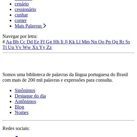
cenário
cessionário
cunhar
comer
Mais Palavras
Navegar por letra:
#
Aa
Bb
Cc
Dd
Ee
Ff
Gg
Hh
Ii
Jj
Kk
Ll
Mm
Nn
Oo
Pp
Qq
Rr
Ss
Tt
Uu
Vv
Ww
Xx
Yy
Zz
Somos uma biblioteca de palavras da língua portuguesa do Brasil
com mais de 200 mil palavras e expressões para consulta.
Sinônimos
Destaque do dia
Antônimos
Blog
Nomes
Redes sociais: