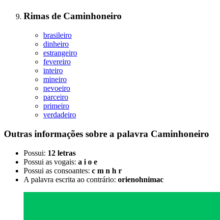
Rimas
de
Caminhoneiro
brasileiro
dinheiro
estrangeiro
fevereiro
inteiro
mineiro
nevoeiro
parceiro
primeiro
verdadeiro
Outras informações sobre
a palavra
Caminhoneiro
Possui:
12 letras
Possui as vogais:
a i o e
Possui as consoantes:
c m n h r
A palavra escrita ao contrário:
orienohnimac