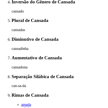
Inversão do Gênero
de
Cansada
cansado
Plural
de
Cansada
cansadas
Diminutivo
de
Cansada
cansadinha
Aumentativo
de
Cansada
cansadona
Separação Silábica
de
Cansada
can-sa-da
Rimas
de
Cansada
amada