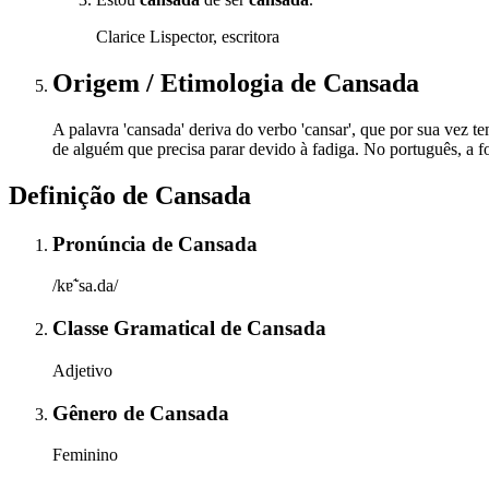
Clarice Lispector, escritora
Origem / Etimologia
de
Cansada
A palavra 'cansada' deriva do verbo 'cansar', que por sua vez tem
de alguém que precisa parar devido à fadiga. No português, a f
Definição de
Cansada
Pronúncia
de
Cansada
/kɐ̃ˈsa.da/
Classe Gramatical
de
Cansada
Adjetivo
Gênero
de
Cansada
Feminino