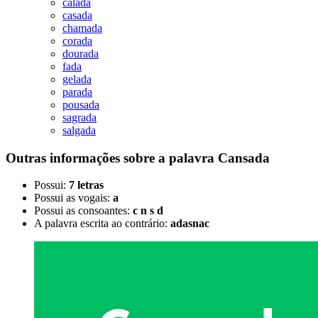
calada
casada
chamada
corada
dourada
fada
gelada
parada
pousada
sagrada
salgada
Outras informações sobre
a palavra
Cansada
Possui:
7 letras
Possui as vogais:
a
Possui as consoantes:
c n s d
A palavra escrita ao contrário:
adasnac