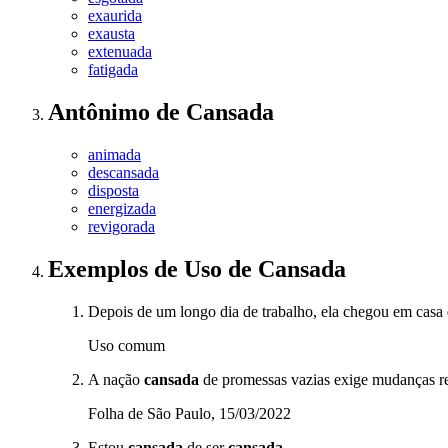
exaurida
exausta
extenuada
fatigada
Antônimo
de
Cansada
animada
descansada
disposta
energizada
revigorada
Exemplos de Uso
de Cansada
Depois de um longo dia de trabalho, ela chegou em casa
Uso comum
A nação
cansada
de promessas vazias exige mudanças re
Folha de São Paulo, 15/03/2022
Estou
cansada
de ser
cansada
.