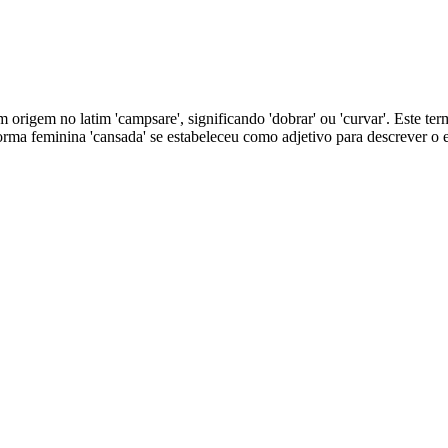
 origem no latim 'campsare', significando 'dobrar' ou 'curvar'. Este termo
orma feminina 'cansada' se estabeleceu como adjetivo para descrever o 