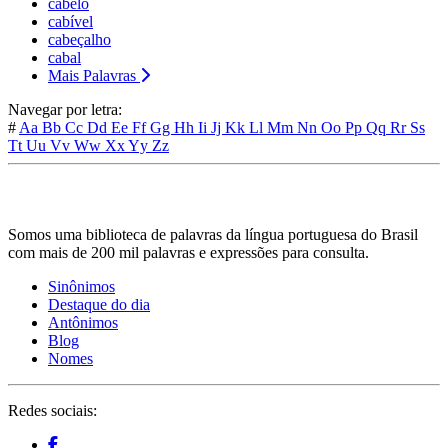
cabelo
cabível
cabeçalho
cabal
Mais Palavras
Navegar por letra:
#
Aa
Bb
Cc
Dd
Ee
Ff
Gg
Hh
Ii
Jj
Kk
Ll
Mm
Nn
Oo
Pp
Qq
Rr
Ss
Tt
Uu
Vv
Ww
Xx
Yy
Zz
Somos uma biblioteca de palavras da língua portuguesa do Brasil
com mais de 200 mil palavras e expressões para consulta.
Sinônimos
Destaque do dia
Antônimos
Blog
Nomes
Redes sociais: