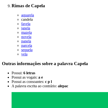
Rimas
de
Capela
aquarela
candela
favela
janela
mazela
novela
panela
parcela
sequela
vela
Outras informações sobre
a palavra
Capela
Possui:
6 letras
Possui as vogais:
a e
Possui as consoantes:
c p l
A palavra escrita ao contrário:
alepac