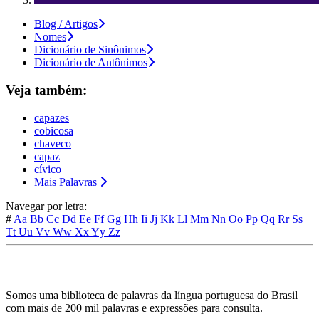
Blog / Artigos
Nomes
Dicionário de Sinônimos
Dicionário de Antônimos
Veja também:
capazes
cobicosa
chaveco
capaz
cívico
Mais Palavras
Navegar por letra:
#
Aa
Bb
Cc
Dd
Ee
Ff
Gg
Hh
Ii
Jj
Kk
Ll
Mm
Nn
Oo
Pp
Qq
Rr
Ss
Tt
Uu
Vv
Ww
Xx
Yy
Zz
Somos uma biblioteca de palavras da língua portuguesa do Brasil
com mais de 200 mil palavras e expressões para consulta.