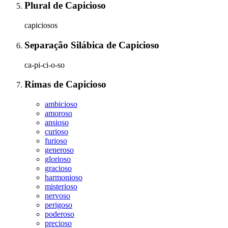
Plural
de
Capicioso
capiciosos
Separação Silábica
de
Capicioso
ca-pi-ci-o-so
Rimas
de
Capicioso
ambicioso
amoroso
ansioso
curioso
furioso
generoso
glorioso
gracioso
harmonioso
misterioso
nervoso
perigoso
poderoso
precioso