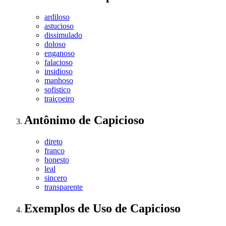
ardiloso
astucioso
dissimulado
doloso
enganoso
falacioso
insidioso
manhoso
sofistico
traiçoeiro
Antônimo
de
Capicioso
direto
franco
honesto
leal
sincero
transparente
Exemplos de Uso
de Capicioso