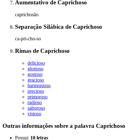
Aumentativo
de
Caprichoso
caprichosão
Separação Silábica
de
Caprichoso
ca-pri-cho-so
Rimas
de
Caprichoso
delicioso
glorioso
gostoso
gracioso
harmonioso
precioso
primoroso
radioso
saboroso
vistoso
Outras informações sobre
a palavra
Caprichoso
Possui:
10 letras