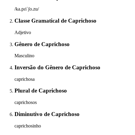
/ka.pɾiˈʃo.zu/
Classe Gramatical
de
Caprichoso
Adjetivo
Gênero
de
Caprichoso
Masculino
Inversão do Gênero
de
Caprichoso
caprichosa
Plural
de
Caprichoso
caprichosos
Diminutivo
de
Caprichoso
caprichosinho