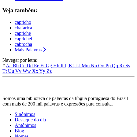
Veja também:
capricho
chafarica
capriche
caprichei
cabrocha
Mais Palavras
Navegar por letra:
#
Aa
Bb
Cc
Dd
Ee
Ff
Gg
Hh
Ii
Jj
Kk
Ll
Mm
Nn
Oo
Pp
Qq
Rr
Ss
Tt
Uu
Vv
Ww
Xx
Yy
Zz
Somos uma biblioteca de palavras da língua portuguesa do Brasil
com mais de 200 mil palavras e expressões para consulta.
Sinônimos
Destaque do dia
Antônimos
Blog
Nomes