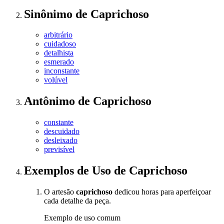
Sinônimo
de
Caprichoso
arbitrário
cuidadoso
detalhista
esmerado
inconstante
volúvel
Antônimo
de
Caprichoso
constante
descuidado
desleixado
previsível
Exemplos de Uso
de Caprichoso
O artesão
caprichoso
dedicou horas para aperfeiçoar
cada detalhe da peça.
Exemplo de uso comum