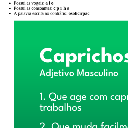
Possui as vogais:
a i o
Possui as consoantes:
c p r h s
A palavra escrita ao contrário:
osohcirpac