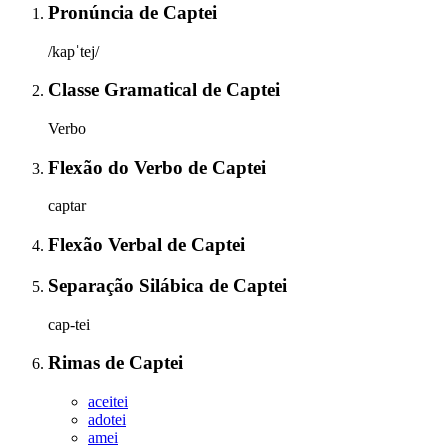
Pronúncia
de
Captei
/kapˈtej/
Classe Gramatical
de
Captei
Verbo
Flexão do Verbo
de
Captei
captar
Flexão Verbal
de
Captei
Separação Silábica
de
Captei
cap-tei
Rimas
de
Captei
aceitei
adotei
amei