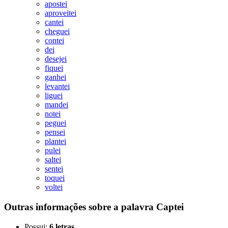
apostei
aproveitei
cantei
cheguei
contei
dei
desejei
fiquei
ganhei
levantei
liguei
mandei
notei
peguei
pensei
plantei
pulei
saltei
sentei
toquei
voltei
Outras informações sobre
a palavra
Captei
Possui:
6 letras