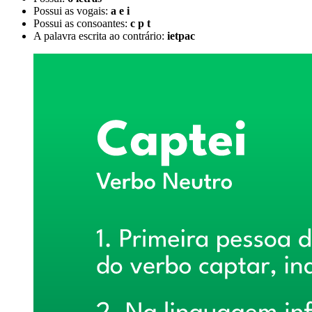
Possui as vogais:
a e i
Possui as consoantes:
c p t
A palavra escrita ao contrário:
ietpac