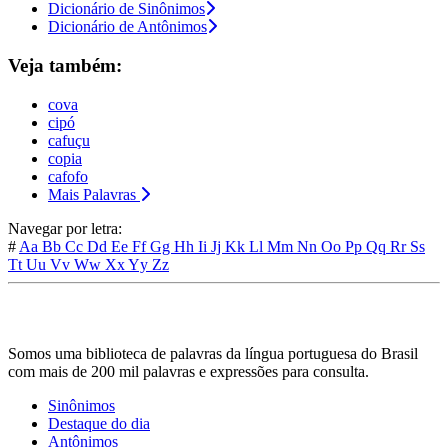
Dicionário de Sinônimos
Dicionário de Antônimos
Veja também:
cova
cipó
cafuçu
copia
cafofo
Mais Palavras
Navegar por letra:
#
Aa
Bb
Cc
Dd
Ee
Ff
Gg
Hh
Ii
Jj
Kk
Ll
Mm
Nn
Oo
Pp
Qq
Rr
Ss
Tt
Uu
Vv
Ww
Xx
Yy
Zz
Somos uma biblioteca de palavras da língua portuguesa do Brasil
com mais de 200 mil palavras e expressões para consulta.
Sinônimos
Destaque do dia
Antônimos