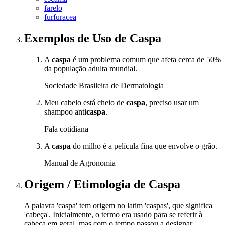
farelo
furfuracea
Exemplos de Uso
de Caspa
A
caspa
é um problema comum que afeta cerca de 50%
da população adulta mundial.
Sociedade Brasileira de Dermatologia
Meu cabelo está cheio de
caspa
, preciso usar um
shampoo anti
caspa
.
Fala cotidiana
A
caspa
do milho é a película fina que envolve o grão.
Manual de Agronomia
Origem / Etimologia
de
Caspa
A palavra 'caspa' tem origem no latim 'caspas', que significa
'cabeça'. Inicialmente, o termo era usado para se referir à
cabeça em geral, mas com o tempo passou a designar