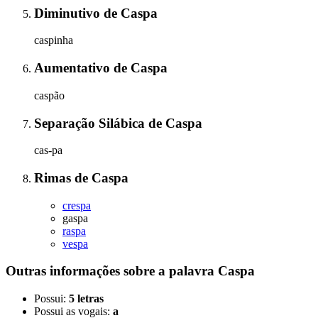
Diminutivo
de
Caspa
caspinha
Aumentativo
de
Caspa
caspão
Separação Silábica
de
Caspa
cas-pa
Rimas
de
Caspa
crespa
gaspa
raspa
vespa
Outras informações sobre
a palavra
Caspa
Possui:
5 letras
Possui as vogais:
a