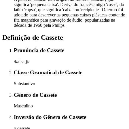
significa 'pequena caixa'. Deriva do francês antigo 'casse', do
latim 'capsa', que significa 'caixa' ou 'recipiente'. O termo foi
adotado para descrever as pequenas caixas plásticas contendo
fita magnética para gravação de áudio, popularizadas na
década de 1960 pela Philips.
Definição de
Cassete
Pronúncia
de
Cassete
/kaˈsɛtʃi/
Classe Gramatical
de
Cassete
Substantivo
Gênero
de
Cassete
Masculino
Inversão do Gênero
de
Cassete
o cassete