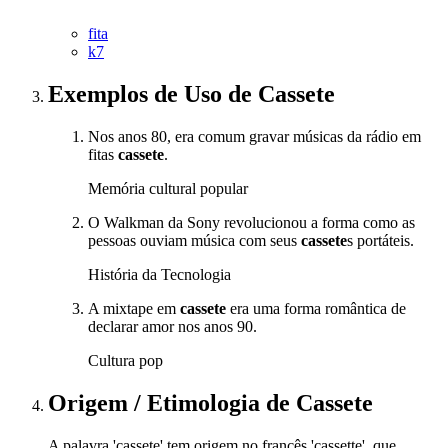
fita
k7
Exemplos de Uso
de Cassete
Nos anos 80, era comum gravar músicas da rádio em
fitas
cassete
.
Memória cultural popular
O Walkman da Sony revolucionou a forma como as
pessoas ouviam música com seus
cassete
s portáteis.
História da Tecnologia
A mixtape em
cassete
era uma forma romântica de
declarar amor nos anos 90.
Cultura pop
Origem / Etimologia
de
Cassete
A palavra 'cassete' tem origem no francês 'cassette', que