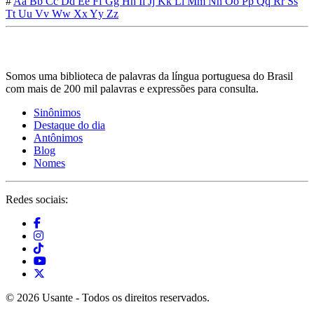
#
Aa
Bb
Cc
Dd
Ee
Ff
Gg
Hh
Ii
Jj
Kk
Ll
Mm
Nn
Oo
Pp
Qq
Rr
Ss
Tt
Uu
Vv
Ww
Xx
Yy
Zz
Somos uma biblioteca de palavras da língua portuguesa do Brasil
com mais de 200 mil palavras e expressões para consulta.
Sinônimos
Destaque do dia
Antônimos
Blog
Nomes
Redes sociais:
© 2026 Usante - Todos os direitos reservados.