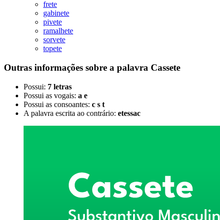
frete
gabinete
pivete
ramalhete
sorvete
topete
Outras informações sobre
a palavra
Cassete
Possui:
7 letras
Possui as vogais:
a e
Possui as consoantes:
c s t
A palavra escrita ao contrário:
etessac