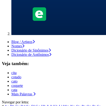
Blog / Artigos
Nomes
Dicionário de Sinônimos
Dicionário de Antônimos
Veja também:
cita
cotado
cato
coquete
cata
Mais Palavras
Navegar por letra: