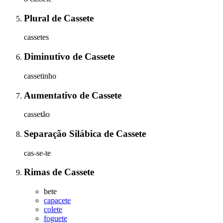
Plural
de
Cassete
cassetes
Diminutivo
de
Cassete
cassetinho
Aumentativo
de
Cassete
cassetão
Separação Silábica
de
Cassete
cas-se-te
Rimas
de
Cassete
bete
capacete
colete
foguete