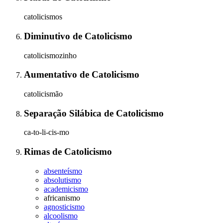
catolicismos
Diminutivo
de
Catolicismo
catolicismozinho
Aumentativo
de
Catolicismo
catolicismão
Separação Silábica
de
Catolicismo
ca-to-li-cis-mo
Rimas
de
Catolicismo
absenteísmo
absolutismo
academicismo
africanismo
agnosticismo
alcoolismo