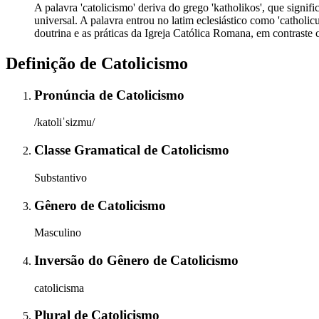
A palavra 'catolicismo' deriva do grego 'katholikos', que signifi
universal. A palavra entrou no latim eclesiástico como 'catholic
doutrina e as práticas da Igreja Católica Romana, em contrast
Definição de
Catolicismo
Pronúncia
de
Catolicismo
/katoliˈsizmu/
Classe Gramatical
de
Catolicismo
Substantivo
Gênero
de
Catolicismo
Masculino
Inversão do Gênero
de
Catolicismo
catolicisma
Plural
de
Catolicismo