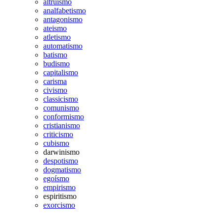
altruísmo
analfabetismo
antagonismo
ateismo
atletismo
automatismo
batismo
budismo
capitalismo
carisma
civismo
classicismo
comunismo
conformismo
cristianismo
criticismo
cubismo
darwinismo
despotismo
dogmatismo
egoísmo
empirismo
espiritismo
exorcismo