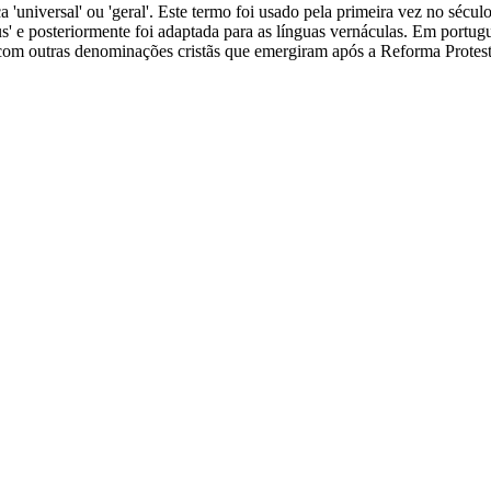
ca 'universal' ou 'geral'. Este termo foi usado pela primeira vez no sécul
us' e posteriormente foi adaptada para as línguas vernáculas. Em portugu
e com outras denominações cristãs que emergiram após a Reforma Protes