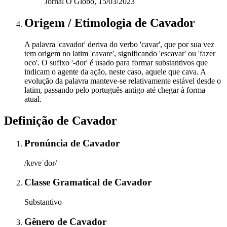
Jornal O Globo, 15/03/2023
Origem / Etimologia
de
Cavador
A palavra 'cavador' deriva do verbo 'cavar', que por sua vez
tem origem no latim 'cavare', significando 'escavar' ou 'fazer
oco'. O sufixo '-dor' é usado para formar substantivos que
indicam o agente da ação, neste caso, aquele que cava. A
evolução da palavra manteve-se relativamente estável desde o
latim, passando pelo português antigo até chegar à forma
atual.
Definição de
Cavador
Pronúncia
de
Cavador
/kɐvɐˈdoɾ/
Classe Gramatical
de
Cavador
Substantivo
Gênero
de
Cavador