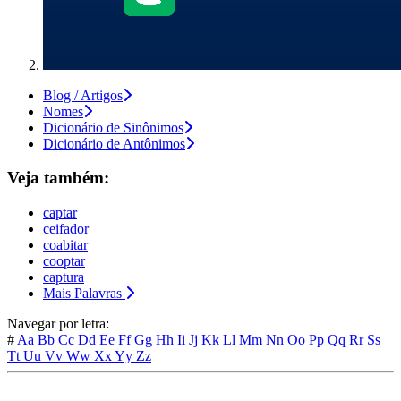
Blog / Artigos
Nomes
Dicionário de Sinônimos
Dicionário de Antônimos
Veja também:
captar
ceifador
coabitar
cooptar
captura
Mais Palavras
Navegar por letra:
#
Aa
Bb
Cc
Dd
Ee
Ff
Gg
Hh
Ii
Jj
Kk
Ll
Mm
Nn
Oo
Pp
Qq
Rr
Ss
Tt
Uu
Vv
Ww
Xx
Yy
Zz