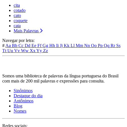
cita
cotado
cato
coquete
cata
Mais Palavras
Navegar por letra:
#
Aa
Bb
Cc
Dd
Ee
Ff
Gg
Hh
Ii
Jj
Kk
Ll
Mm
Nn
Oo
Pp
Qq
Rr
Ss
Tt
Uu
Vv
Ww
Xx
Yy
Zz
Somos uma biblioteca de palavras da língua portuguesa do Brasil
com mais de 200 mil palavras e expressões para consulta.
Sinônimos
Destaque do dia
Antônimos
Blog
Nomes
Redes sociais: