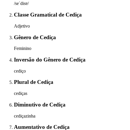
/seˈdisɐ/
Classe Gramatical
de
Cediça
Adjetivo
Gênero
de
Cediça
Feminino
Inversão do Gênero
de
Cediça
cediço
Plural
de
Cediça
cediças
Diminutivo
de
Cediça
cediçazinha
Aumentativo
de
Cediça