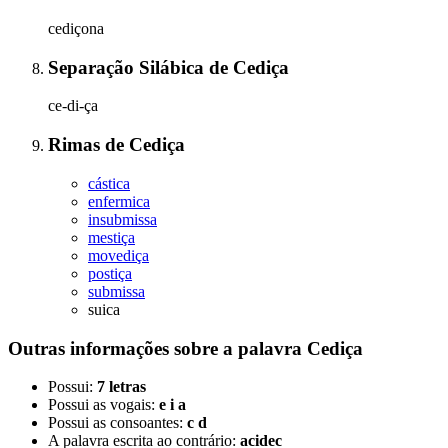
cediçona
Separação Silábica
de
Cediça
ce-di-ça
Rimas
de
Cediça
cástica
enfermica
insubmissa
mestiça
movediça
postiça
submissa
suica
Outras informações sobre
a palavra
Cediça
Possui:
7 letras
Possui as vogais:
e i a
Possui as consoantes:
c d
A palavra escrita ao contrário:
acidec