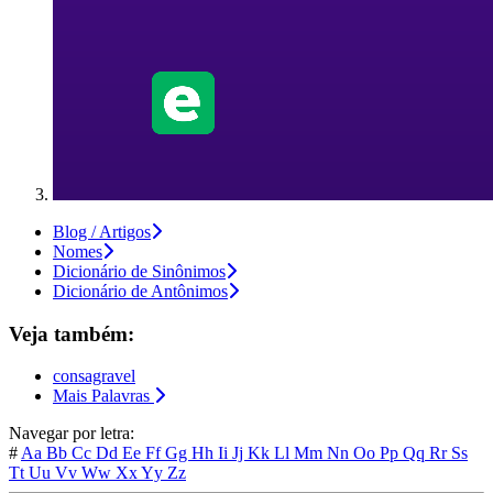
Blog / Artigos
Nomes
Dicionário de Sinônimos
Dicionário de Antônimos
Veja também:
consagravel
Mais Palavras
Navegar por letra:
#
Aa
Bb
Cc
Dd
Ee
Ff
Gg
Hh
Ii
Jj
Kk
Ll
Mm
Nn
Oo
Pp
Qq
Rr
Ss
Tt
Uu
Vv
Ww
Xx
Yy
Zz