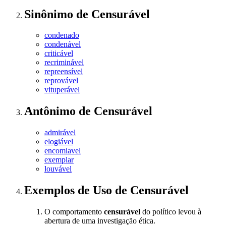
Sinônimo
de
Censurável
condenado
condenável
criticável
recriminável
repreensível
reprovável
vituperável
Antônimo
de
Censurável
admirável
elogiável
encomiavel
exemplar
louvável
Exemplos de Uso
de Censurável
O comportamento
censurável
do político levou à
abertura de uma investigação ética.