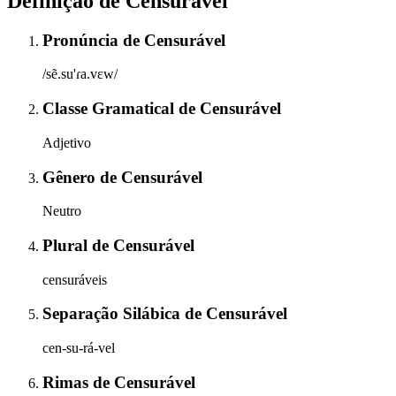
Definição de
Censurável
Pronúncia
de
Censurável
/sẽ.su'ɾa.vɛw/
Classe Gramatical
de
Censurável
Adjetivo
Gênero
de
Censurável
Neutro
Plural
de
Censurável
censuráveis
Separação Silábica
de
Censurável
cen-su-rá-vel
Rimas
de
Censurável