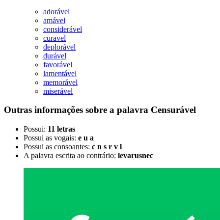
adorável
amável
considerável
curavel
deplorável
durável
favorável
lamentável
memorável
miserável
Outras informações sobre
a palavra
Censurável
Possui:
11 letras
Possui as vogais:
e u a
Possui as consoantes:
c n s r v l
A palavra escrita ao contrário:
levarusnec