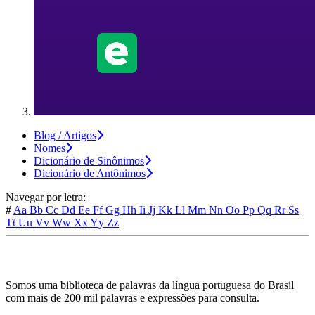
Blog / Artigos
Nomes
Dicionário de Sinônimos
Dicionário de Antônimos
Navegar por letra:
#
Aa
Bb
Cc
Dd
Ee
Ff
Gg
Hh
Ii
Jj
Kk
Ll
Mm
Nn
Oo
Pp
Qq
Rr
Ss
Tt
Uu
Vv
Ww
Xx
Yy
Zz
Somos uma biblioteca de palavras da língua portuguesa do Brasil
com mais de 200 mil palavras e expressões para consulta.