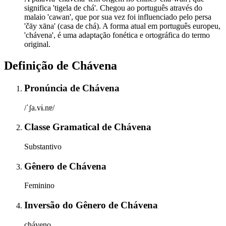
significa 'tigela de chá'. Chegou ao português através do
malaio 'cawan', que por sua vez foi influenciado pelo persa
'čāy xāna' (casa de chá). A forma atual em português europeu,
'chávena', é uma adaptação fonética e ortográfica do termo
original.
Definição de
Chávena
Pronúncia
de
Chávena
/ˈʃa.vɨ.nɐ/
Classe Gramatical
de
Chávena
Substantivo
Gênero
de
Chávena
Feminino
Inversão do Gênero
de
Chávena
cháveno