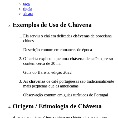
taça
tigela
xícara
Exemplos de Uso
de Chávena
Ela serviu o chá em delicadas
chávena
s de porcelana
chinesa.
Descrição comum em romances de época
O barista explicou que uma
chávena
de café expresso
contém cerca de 30 ml.
Guia do Barista, edição 2022
As
chávena
s de café portuguesas são tradicionalmente
mais pequenas que as americanas.
Observação comum em guias turísticos de Portugal
Origem / Etimologia
de
Chávena
A palavra 'chávena' tem origem no chinês 'cha-wan', que