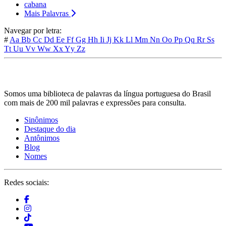
cabana
Mais Palavras
Navegar por letra:
#
Aa
Bb
Cc
Dd
Ee
Ff
Gg
Hh
Ii
Jj
Kk
Ll
Mm
Nn
Oo
Pp
Qq
Rr
Ss
Tt
Uu
Vv
Ww
Xx
Yy
Zz
Somos uma biblioteca de palavras da língua portuguesa do Brasil
com mais de 200 mil palavras e expressões para consulta.
Sinônimos
Destaque do dia
Antônimos
Blog
Nomes
Redes sociais: