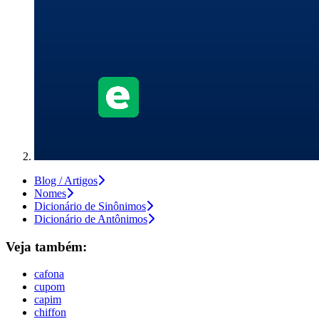
Blog / Artigos
Nomes
Dicionário de Sinônimos
Dicionário de Antônimos
Veja também:
cafona
cupom
capim
chiffon