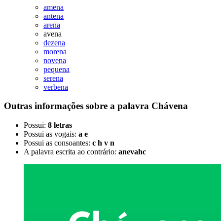
amena
antena
arena
avena
dezena
morena
novena
pequena
serena
verbena
Outras informações sobre
a palavra
Chávena
Possui:
8 letras
Possui as vogais:
a e
Possui as consoantes:
c h v n
A palavra escrita ao contrário:
anevahc