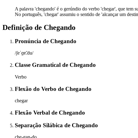
A palavra 'chegando' é o gerúndio do verbo 'chegar', que tem sua
No português, 'chegar' assumiu o sentido de 'alcançar um destino
Definição de
Chegando
Pronúncia
de
Chegando
/ʃeˈɡɐ̃.du/
Classe Gramatical
de
Chegando
Verbo
Flexão do Verbo
de
Chegando
chegar
Flexão Verbal
de
Chegando
Separação Silábica
de
Chegando
che-gan-do