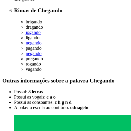
Rimas
de
Chegando
brigando
dragando
jogando
ligando
negando
pagando
pegando
pregando
rogando
vagando
Outras informações sobre
a palavra
Chegando
Possui:
8 letras
Possui as vogais:
e a o
Possui as consoantes:
c h g n d
A palavra escrita ao contrário:
odnagehc