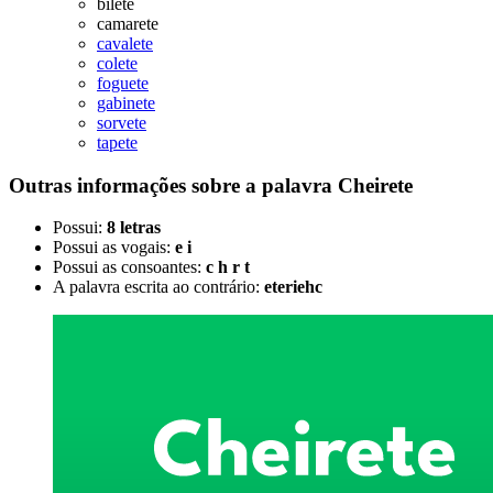
bilete
camarete
cavalete
colete
foguete
gabinete
sorvete
tapete
Outras informações sobre
a palavra
Cheirete
Possui:
8 letras
Possui as vogais:
e i
Possui as consoantes:
c h r t
A palavra escrita ao contrário:
eteriehc