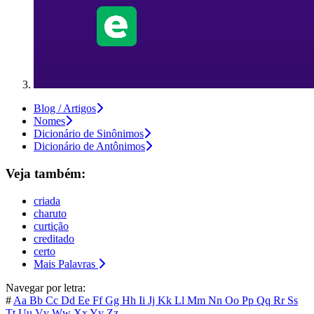
Blog / Artigos
Nomes
Dicionário de Sinônimos
Dicionário de Antônimos
Veja também:
criada
charuto
curtição
creditado
certo
Mais Palavras
Navegar por letra:
#
Aa
Bb
Cc
Dd
Ee
Ff
Gg
Hh
Ii
Jj
Kk
Ll
Mm
Nn
Oo
Pp
Qq
Rr
Ss
Tt
Uu
Vv
Ww
Xx
Yy
Zz