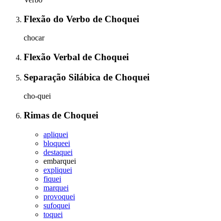
Flexão do Verbo
de
Choquei
chocar
Flexão Verbal
de
Choquei
Separação Silábica
de
Choquei
cho-quei
Rimas
de
Choquei
apliquei
bloqueei
destaquei
embarquei
expliquei
fiquei
marquei
provoquei
sufoquei
toquei