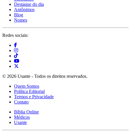
Destaque do dia
Antônimos
Blog
Nomes
Redes sociais:
© 2026 Usante - Todos os direitos reservados.
Quem Somos
Política Editorial
Termos e Privacidade
Contato
Bíblia Online
Médicos
Usante