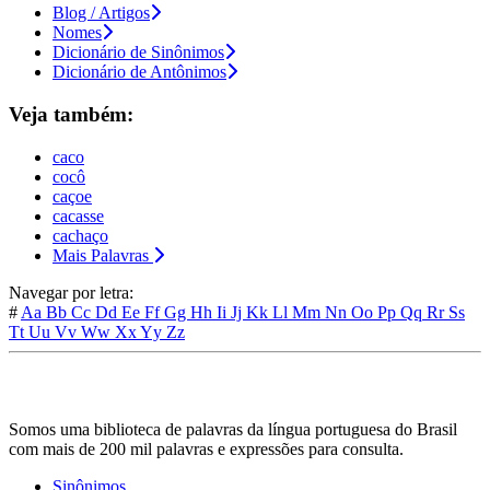
Blog / Artigos
Nomes
Dicionário de Sinônimos
Dicionário de Antônimos
Veja também:
caco
cocô
caçoe
cacasse
cachaço
Mais Palavras
Navegar por letra:
#
Aa
Bb
Cc
Dd
Ee
Ff
Gg
Hh
Ii
Jj
Kk
Ll
Mm
Nn
Oo
Pp
Qq
Rr
Ss
Tt
Uu
Vv
Ww
Xx
Yy
Zz
Somos uma biblioteca de palavras da língua portuguesa do Brasil
com mais de 200 mil palavras e expressões para consulta.
Sinônimos