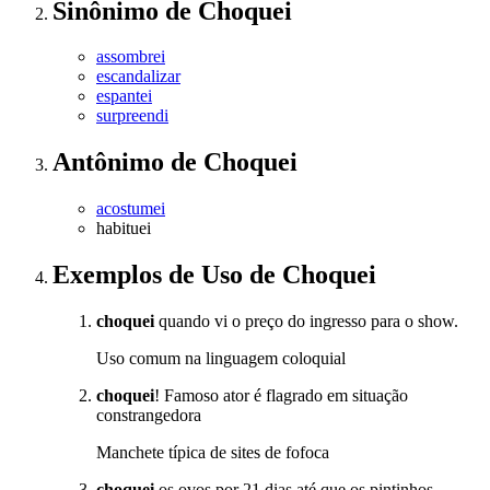
Sinônimo
de
Choquei
assombrei
escandalizar
espantei
surpreendi
Antônimo
de
Choquei
acostumei
habituei
Exemplos de Uso
de Choquei
choquei
quando vi o preço do ingresso para o show.
Uso comum na linguagem coloquial
choquei
! Famoso ator é flagrado em situação
constrangedora
Manchete típica de sites de fofoca
choquei
os ovos por 21 dias até que os pintinhos