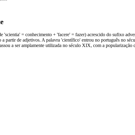
te
, de 'scientia' = conhecimento + 'facere' = fazer) acrescido do sufixo adv
 a partir de adjetivos. A palavra 'científico' entrou no português no s
passou a ser amplamente utilizada no século XIX, com a popularização d