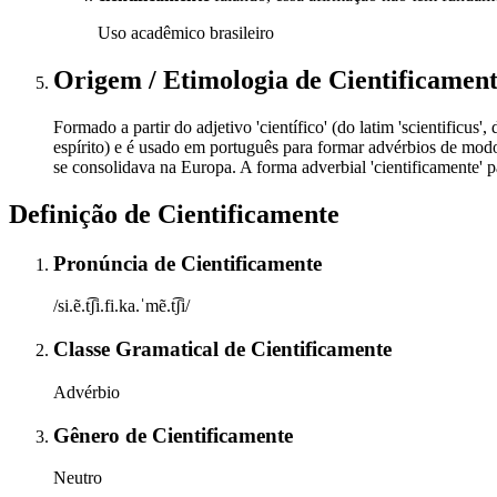
Uso acadêmico brasileiro
Origem / Etimologia
de
Cientificamen
Formado a partir do adjetivo 'científico' (do latim 'scientificus'
espírito) e é usado em português para formar advérbios de modo
se consolidava na Europa. A forma adverbial 'cientificamente' 
Definição de
Cientificamente
Pronúncia
de
Cientificamente
/si.ẽ.t͡ʃi.fi.ka.ˈmẽ.t͡ʃi/
Classe Gramatical
de
Cientificamente
Advérbio
Gênero
de
Cientificamente
Neutro