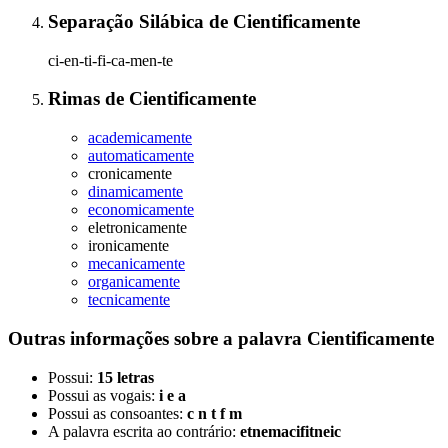
Separação Silábica
de
Cientificamente
ci-en-ti-fi-ca-men-te
Rimas
de
Cientificamente
academicamente
automaticamente
cronicamente
dinamicamente
economicamente
eletronicamente
ironicamente
mecanicamente
organicamente
tecnicamente
Outras informações sobre
a palavra
Cientificamente
Possui:
15 letras
Possui as vogais:
i e a
Possui as consoantes:
c n t f m
A palavra escrita ao contrário:
etnemacifitneic