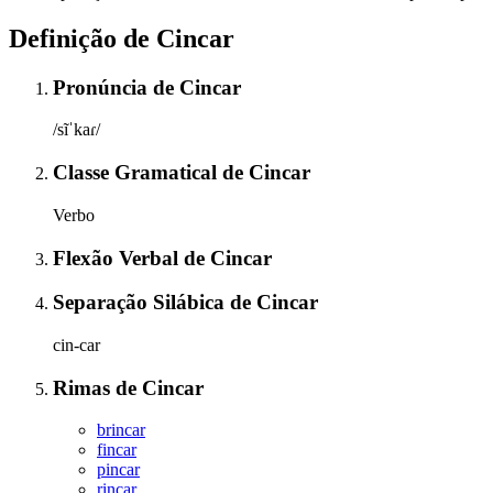
Definição de
Cincar
Pronúncia
de
Cincar
/sĩˈkaɾ/
Classe Gramatical
de
Cincar
Verbo
Flexão Verbal
de
Cincar
Separação Silábica
de
Cincar
cin-car
Rimas
de
Cincar
brincar
fincar
pincar
rincar