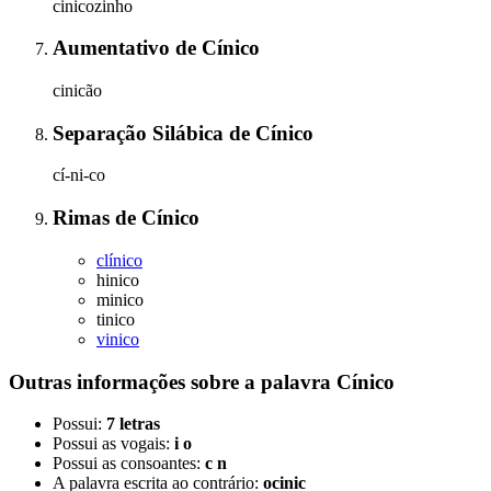
cinicozinho
Aumentativo
de
Cínico
cinicão
Separação Silábica
de
Cínico
cí-ni-co
Rimas
de
Cínico
clínico
hinico
minico
tinico
vinico
Outras informações sobre
a palavra
Cínico
Possui:
7 letras
Possui as vogais:
i o
Possui as consoantes:
c n
A palavra escrita ao contrário:
ocinic