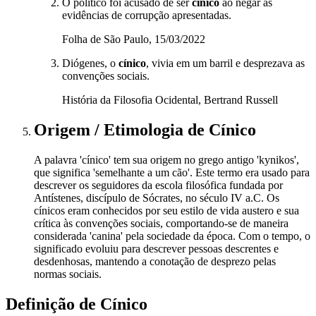
O político foi acusado de ser
cínico
ao negar as
evidências de corrupção apresentadas.
Folha de São Paulo, 15/03/2022
Diógenes, o
cínico
, vivia em um barril e desprezava as
convenções sociais.
História da Filosofia Ocidental, Bertrand Russell
Origem / Etimologia
de
Cínico
A palavra 'cínico' tem sua origem no grego antigo 'kynikos',
que significa 'semelhante a um cão'. Este termo era usado para
descrever os seguidores da escola filosófica fundada por
Antístenes, discípulo de Sócrates, no século IV a.C. Os
cínicos eram conhecidos por seu estilo de vida austero e sua
crítica às convenções sociais, comportando-se de maneira
considerada 'canina' pela sociedade da época. Com o tempo, o
significado evoluiu para descrever pessoas descrentes e
desdenhosas, mantendo a conotação de desprezo pelas
normas sociais.
Definição de
Cínico