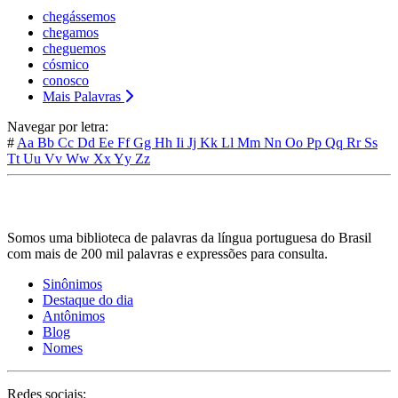
chegássemos
chegamos
cheguemos
cósmico
conosco
Mais Palavras
Navegar por letra:
#
Aa
Bb
Cc
Dd
Ee
Ff
Gg
Hh
Ii
Jj
Kk
Ll
Mm
Nn
Oo
Pp
Qq
Rr
Ss
Tt
Uu
Vv
Ww
Xx
Yy
Zz
Somos uma biblioteca de palavras da língua portuguesa do Brasil
com mais de 200 mil palavras e expressões para consulta.
Sinônimos
Destaque do dia
Antônimos
Blog
Nomes
Redes sociais: