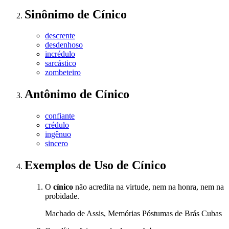
Sinônimo
de
Cínico
descrente
desdenhoso
incrédulo
sarcástico
zombeteiro
Antônimo
de
Cínico
confiante
crédulo
ingênuo
sincero
Exemplos de Uso
de Cínico
O
cínico
não acredita na virtude, nem na honra, nem na
probidade.
Machado de Assis, Memórias Póstumas de Brás Cubas