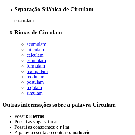
Separação Silábica
de
Circulam
cir-cu-lam
Rimas
de
Circulam
acumulam
articulam
calculam
estimulam
formulam
manipulam
modulam
postulam
regulam
simulam
Outras informações sobre
a palavra
Circulam
Possui:
8 letras
Possui as vogais:
i u a
Possui as consoantes:
c r l m
A palavra escrita ao contrário:
malucric