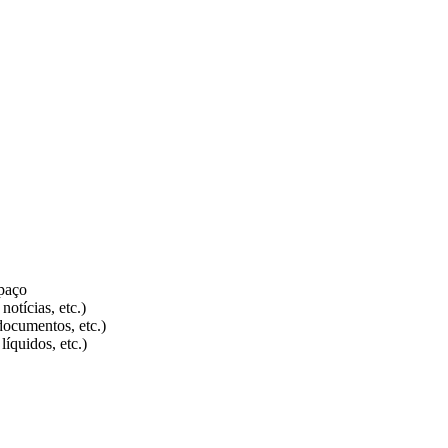
paço
otícias, etc.)
ocumentos, etc.)
íquidos, etc.)