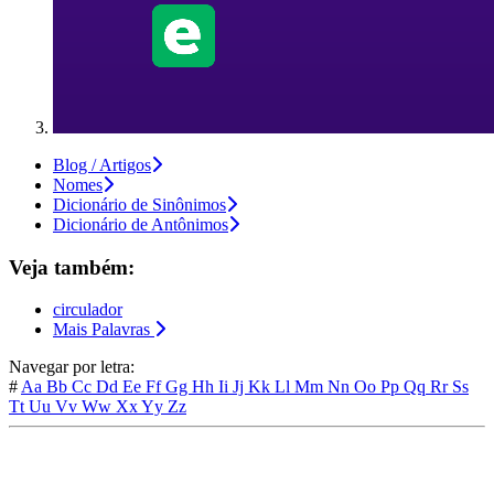
Blog / Artigos
Nomes
Dicionário de Sinônimos
Dicionário de Antônimos
Veja também:
circulador
Mais Palavras
Navegar por letra:
#
Aa
Bb
Cc
Dd
Ee
Ff
Gg
Hh
Ii
Jj
Kk
Ll
Mm
Nn
Oo
Pp
Qq
Rr
Ss
Tt
Uu
Vv
Ww
Xx
Yy
Zz