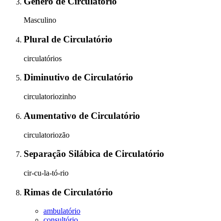
Gênero
de
Circulatório
Masculino
Plural
de
Circulatório
circulatórios
Diminutivo
de
Circulatório
circulatoriozinho
Aumentativo
de
Circulatório
circulatoriozão
Separação Silábica
de
Circulatório
cir-cu-la-tó-rio
Rimas
de
Circulatório
ambulatório
consultório