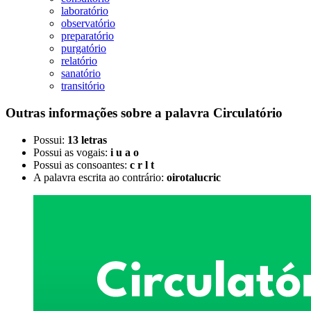
laboratório
observatório
preparatório
purgatório
relatório
sanatório
transitório
Outras informações sobre
a palavra
Circulatório
Possui:
13 letras
Possui as vogais:
i u a o
Possui as consoantes:
c r l t
A palavra escrita ao contrário:
oirotalucric