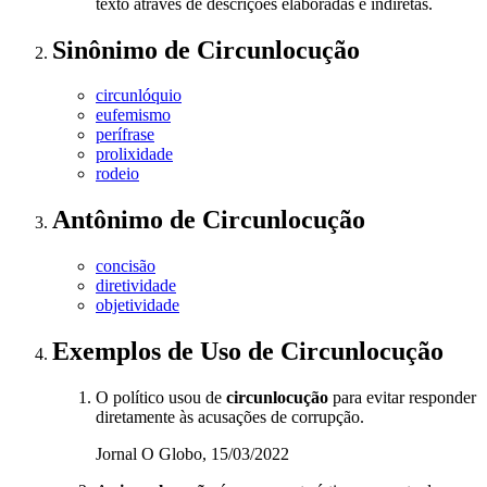
texto através de descrições elaboradas e indiretas.
Sinônimo
de
Circunlocução
circunlóquio
eufemismo
perífrase
prolixidade
rodeio
Antônimo
de
Circunlocução
concisão
diretividade
objetividade
Exemplos de Uso
de Circunlocução
O político usou de
circunlocução
para evitar responder
diretamente às acusações de corrupção.
Jornal O Globo, 15/03/2022