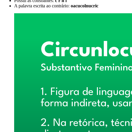
Possui as consoantes:
c r n l
A palavra escrita ao contrário:
oacucolnucric