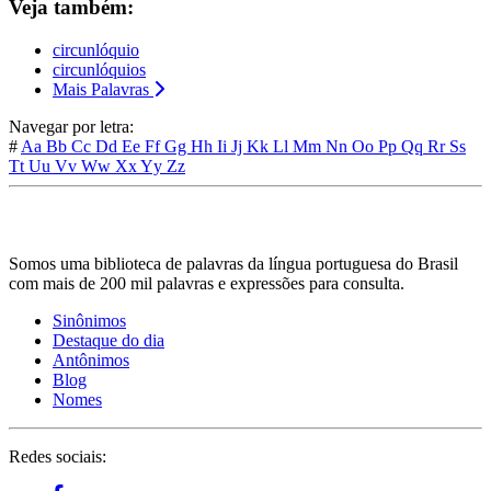
Veja também:
circunlóquio
circunlóquios
Mais Palavras
Navegar por letra:
#
Aa
Bb
Cc
Dd
Ee
Ff
Gg
Hh
Ii
Jj
Kk
Ll
Mm
Nn
Oo
Pp
Qq
Rr
Ss
Tt
Uu
Vv
Ww
Xx
Yy
Zz
Somos uma biblioteca de palavras da língua portuguesa do Brasil
com mais de 200 mil palavras e expressões para consulta.
Sinônimos
Destaque do dia
Antônimos
Blog
Nomes
Redes sociais: