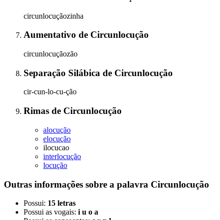
circunlocuçãozinha
Aumentativo
de
Circunlocução
circunlocuçãozão
Separação Silábica
de
Circunlocução
cir-cun-lo-cu-ção
Rimas
de
Circunlocução
alocução
elocução
ilocucao
interlocução
locução
Outras informações sobre
a palavra
Circunlocução
Possui:
15 letras
Possui as vogais:
i u o a