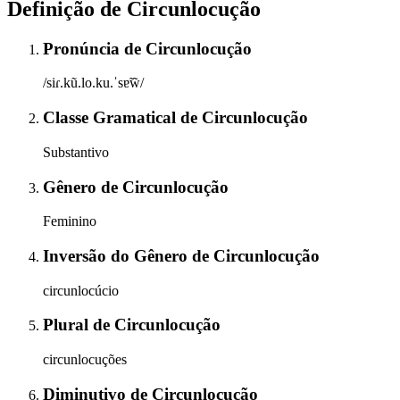
Definição de
Circunlocução
Pronúncia
de
Circunlocução
/siɾ.kũ.lo.ku.ˈsɐ̃w̃/
Classe Gramatical
de
Circunlocução
Substantivo
Gênero
de
Circunlocução
Feminino
Inversão do Gênero
de
Circunlocução
circunlocúcio
Plural
de
Circunlocução
circunlocuções
Diminutivo
de
Circunlocução