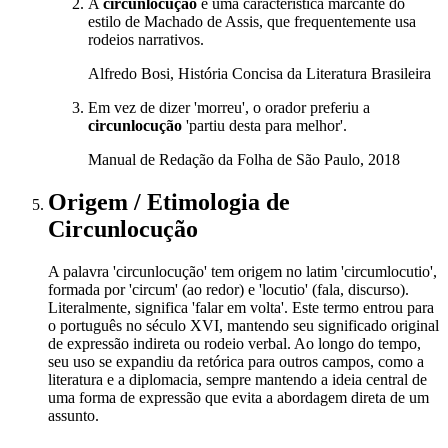
A
circunlocução
é uma característica marcante do
estilo de Machado de Assis, que frequentemente usa
rodeios narrativos.
Alfredo Bosi, História Concisa da Literatura Brasileira
Em vez de dizer 'morreu', o orador preferiu a
circunlocução
'partiu desta para melhor'.
Manual de Redação da Folha de São Paulo, 2018
Origem / Etimologia
de
Circunlocução
A palavra 'circunlocução' tem origem no latim 'circumlocutio',
formada por 'circum' (ao redor) e 'locutio' (fala, discurso).
Literalmente, significa 'falar em volta'. Este termo entrou para
o português no século XVI, mantendo seu significado original
de expressão indireta ou rodeio verbal. Ao longo do tempo,
seu uso se expandiu da retórica para outros campos, como a
literatura e a diplomacia, sempre mantendo a ideia central de
uma forma de expressão que evita a abordagem direta de um
assunto.