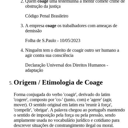
Quem
coage
uma testemunha a mentir comete crime de
obstrução da justiça
Código Penal Brasileiro
A empresa
coage
os trabalhadores com ameaças de
demissão
Folha de S.Paulo - 10/05/2023
Ninguém tem o direito de coagir outro ser humano a
agir contra sua consciência
Declaração Universal dos Direitos Humanos -
adaptação
Origem / Etimologia
de
Coage
Forma conjugada do verbo 'coagir', derivado do latim
'cogere', composto por 'co-' (junto, com) e 'agere' (agir,
mover). O sentido original em latim era 'reunir à força',
'compelir', 'obrigar'. A palavra chegou ao português mantendo
o sentido de imposição pela força ou pela pressão, sendo
amplamente usada no vocabulário jurídico e cotidiano para
descrever situações de constrangimento ilegal ou moral.