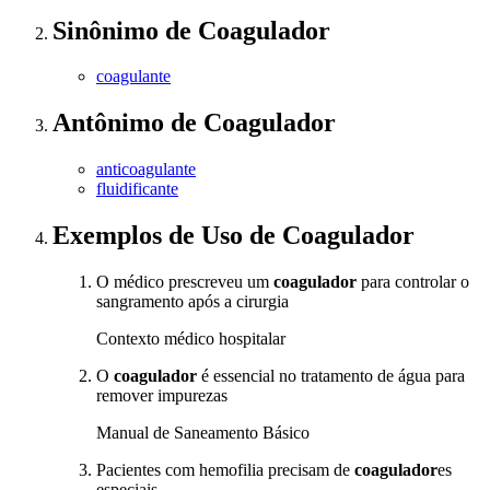
Sinônimo
de
Coagulador
coagulante
Antônimo
de
Coagulador
anticoagulante
fluidificante
Exemplos de Uso
de Coagulador
O médico prescreveu um
coagulador
para controlar o
sangramento após a cirurgia
Contexto médico hospitalar
O
coagulador
é essencial no tratamento de água para
remover impurezas
Manual de Saneamento Básico
Pacientes com hemofilia precisam de
coagulador
es
especiais