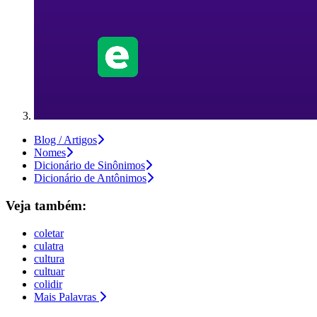
Blog / Artigos
Nomes
Dicionário de Sinônimos
Dicionário de Antônimos
Veja também:
coletar
culatra
cultura
cultuar
colidir
Mais Palavras