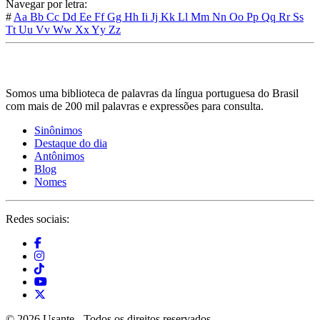
Navegar por letra:
#
Aa
Bb
Cc
Dd
Ee
Ff
Gg
Hh
Ii
Jj
Kk
Ll
Mm
Nn
Oo
Pp
Qq
Rr
Ss
Tt
Uu
Vv
Ww
Xx
Yy
Zz
Somos uma biblioteca de palavras da língua portuguesa do Brasil
com mais de 200 mil palavras e expressões para consulta.
Sinônimos
Destaque do dia
Antônimos
Blog
Nomes
Redes sociais:
© 2026 Usante - Todos os direitos reservados.