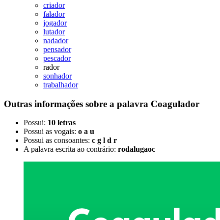
criador
falador
jogador
lutador
nadador
pensador
pescador
rador
sonhador
trabalhador
Outras informações sobre
a palavra
Coagulador
Possui:
10 letras
Possui as vogais:
o a u
Possui as consoantes:
c g l d r
A palavra escrita ao contrário:
rodalugaoc