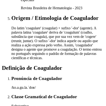
Revista Brasileira de Hematologia - 2023
Origem / Etimologia
de
Coagulador
Do latim 'coagulare' (coagular) + sufixo '-dor' (agente). A
palavra latina 'coagulare' deriva de 'coagulum' (coalho,
substância que coagula), que por sua vez vem de 'cogere'
(reunir, juntar). O sufixo '-dor' indica aquele ou aquilo que
realiza a ação expressa pelo verbo. Assim, 'coagulador'
designa o agente que promove a coagulação. O termo entrou
no português seguindo o padrão de formação de palavras
científicas e técnicas.
Definição de
Coagulador
Pronúncia
de
Coagulador
/ko.a.gu.la.ˈdoʁ/
Classe Gramatical
de
Coagulador
Substantivo