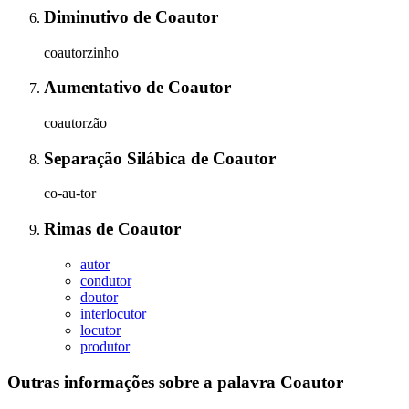
Diminutivo
de
Coautor
coautorzinho
Aumentativo
de
Coautor
coautorzão
Separação Silábica
de
Coautor
co-au-tor
Rimas
de
Coautor
autor
condutor
doutor
interlocutor
locutor
produtor
Outras informações sobre
a palavra
Coautor