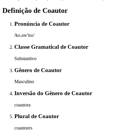
Definição de
Coautor
Pronúncia
de
Coautor
/ko.aw'toɾ/
Classe Gramatical
de
Coautor
Substantivo
Gênero
de
Coautor
Masculino
Inversão do Gênero
de
Coautor
coautora
Plural
de
Coautor
coautores