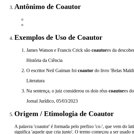
Antônimo
de
Coautor
Exemplos de Uso
de Coautor
James Watson e Francis Crick são
coautor
es da descobe
História da Ciência
O escritor Neil Gaiman foi
coautor
do livro 'Belas Maldi
Literatura
Na sentença, o juiz considerou os dois réus
coautor
es do
Jornal Jurídico, 05/03/2023
Origem / Etimologia
de
Coautor
A palavra 'coautor' é formada pelo prefixo 'co-', que vem do latim
significa 'aquele que cria junto'. O termo começou a ser usad