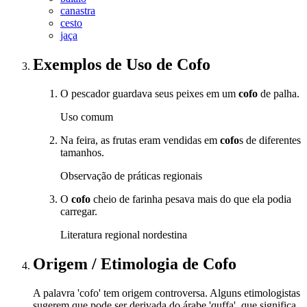
canastra
cesto
jaça
Exemplos de Uso
de Cofo
O pescador guardava seus peixes em um
cofo
de palha.
Uso comum
Na feira, as frutas eram vendidas em
cofo
s de diferentes
tamanhos.
Observação de práticas regionais
O
cofo
cheio de farinha pesava mais do que ela podia
carregar.
Literatura regional nordestina
Origem / Etimologia
de
Cofo
A palavra 'cofo' tem origem controversa. Alguns etimologistas
sugerem que pode ser derivada do árabe 'quffa', que significa