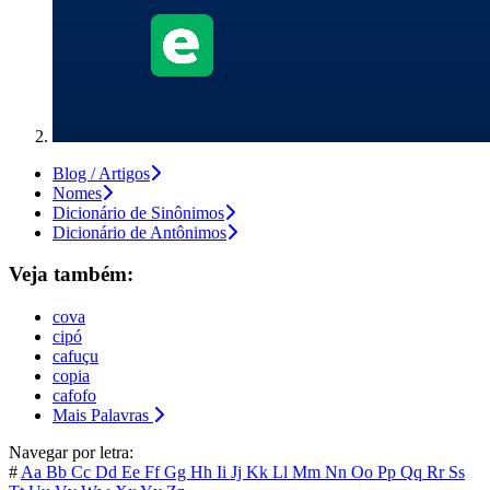
Blog / Artigos
Nomes
Dicionário de Sinônimos
Dicionário de Antônimos
Veja também:
cova
cipó
cafuçu
copia
cafofo
Mais Palavras
Navegar por letra:
#
Aa
Bb
Cc
Dd
Ee
Ff
Gg
Hh
Ii
Jj
Kk
Ll
Mm
Nn
Oo
Pp
Qq
Rr
Ss