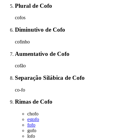
Plural
de
Cofo
cofos
Diminutivo
de
Cofo
cofinho
Aumentativo
de
Cofo
cofão
Separação Silábica
de
Cofo
co-fo
Rimas
de
Cofo
chofo
estofo
fofo
gofo
lofo