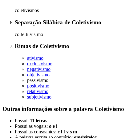
coletivismos
Separação Silábica
de
Coletivismo
co-le-ti-vis-mo
Rimas
de
Coletivismo
ativismo
exclusivismo
negativismo
objetivismo
passivismo
positivismo
relativismo
subjetivismo
Outras informações sobre
a palavra
Coletivismo
Possui:
11 letras
Possui as vogais:
o e i
Possui as consoantes:
c l t v s m
A palavra escrita ao contrário:
omsiviteloc