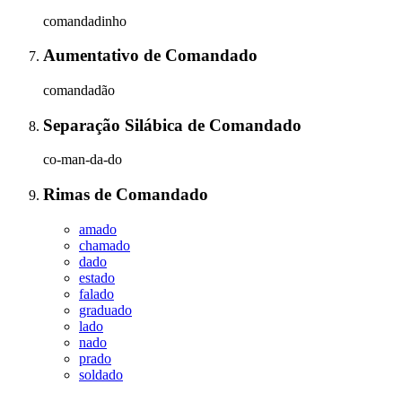
comandadinho
Aumentativo
de
Comandado
comandadão
Separação Silábica
de
Comandado
co-man-da-do
Rimas
de
Comandado
amado
chamado
dado
estado
falado
graduado
lado
nado
prado
soldado