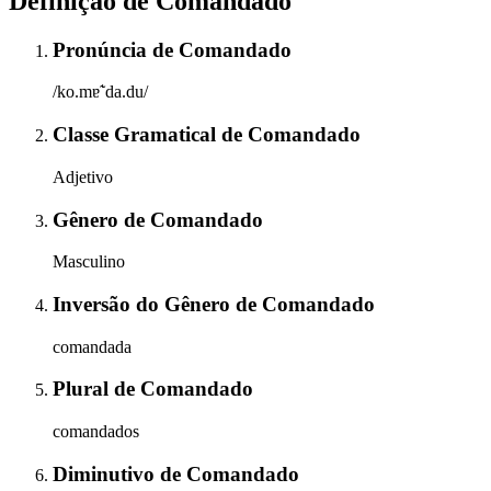
Definição de
Comandado
Pronúncia
de
Comandado
/ko.mɐ̃ˈda.du/
Classe Gramatical
de
Comandado
Adjetivo
Gênero
de
Comandado
Masculino
Inversão do Gênero
de
Comandado
comandada
Plural
de
Comandado
comandados
Diminutivo
de
Comandado