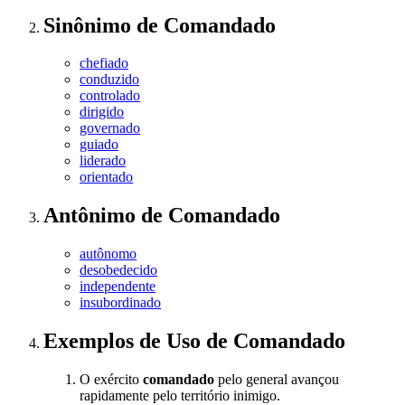
Sinônimo
de
Comandado
chefiado
conduzido
controlado
dirigido
governado
guiado
liderado
orientado
Antônimo
de
Comandado
autônomo
desobedecido
independente
insubordinado
Exemplos de Uso
de Comandado
O exército
comandado
pelo general avançou
rapidamente pelo território inimigo.