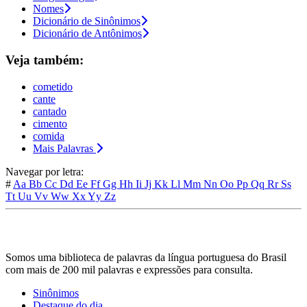
Nomes
Dicionário de Sinônimos
Dicionário de Antônimos
Veja também:
cometido
cante
cantado
cimento
comida
Mais Palavras
Navegar por letra:
#
Aa
Bb
Cc
Dd
Ee
Ff
Gg
Hh
Ii
Jj
Kk
Ll
Mm
Nn
Oo
Pp
Qq
Rr
Ss
Tt
Uu
Vv
Ww
Xx
Yy
Zz
Somos uma biblioteca de palavras da língua portuguesa do Brasil
com mais de 200 mil palavras e expressões para consulta.
Sinônimos
Destaque do dia