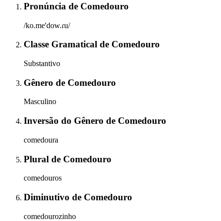
Pronúncia
de
Comedouro
/ko.me'dow.ɾu/
Classe Gramatical
de
Comedouro
Substantivo
Gênero
de
Comedouro
Masculino
Inversão do Gênero
de
Comedouro
comedoura
Plural
de
Comedouro
comedouros
Diminutivo
de
Comedouro
comedourozinho