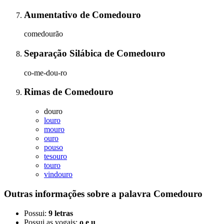
Aumentativo
de
Comedouro
comedourão
Separação Silábica
de
Comedouro
co-me-dou-ro
Rimas
de
Comedouro
douro
louro
mouro
ouro
pouso
tesouro
touro
vindouro
Outras informações sobre
a palavra
Comedouro
Possui:
9 letras
Possui as vogais:
o e u