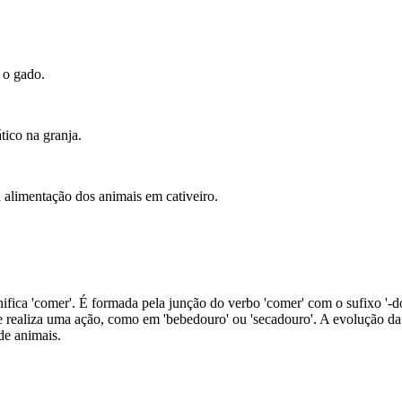
 o gado.
ico na granja.
a alimentação dos animais em cativeiro.
ifica 'comer'. É formada pela junção do verbo 'comer' com o sufixo '-
e realiza uma ação, como em 'bebedouro' ou 'secadouro'. A evolução d
de animais.