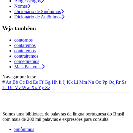
Blog / Artigos
Nomes
Dicionário de Sinônimos
Dicionário de Antônimos
Veja também:
contornos
contaremos
conteremos
contrairemos
comediremos
Mais Palavras
Navegar por letra:
#
Aa
Bb
Cc
Dd
Ee
Ff
Gg
Hh
Ii
Jj
Kk
Ll
Mm
Nn
Oo
Pp
Qq
Rr
Ss
Tt
Uu
Vv
Ww
Xx
Yy
Zz
Somos uma biblioteca de palavras da língua portuguesa do Brasil
com mais de 200 mil palavras e expressões para consulta.
Sinônimos