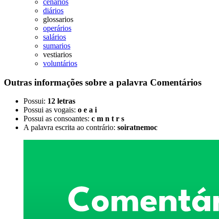
cenários
diários
glossarios
operários
salários
sumarios
vestiarios
voluntários
Outras informações sobre
a palavra
Comentários
Possui:
12 letras
Possui as vogais:
o e a i
Possui as consoantes:
c m n t r s
A palavra escrita ao contrário:
soiratnemoc