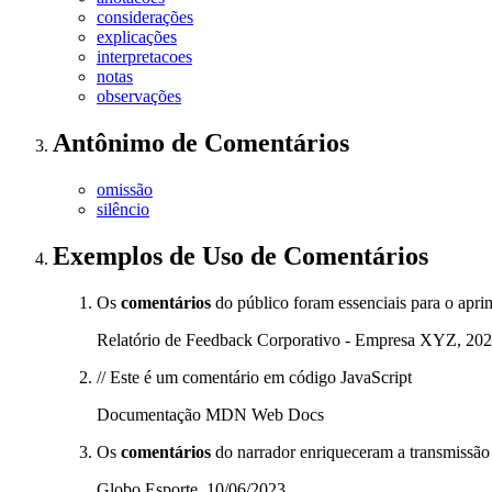
considerações
explicações
interpretacoes
notas
observações
Antônimo
de
Comentários
omissão
silêncio
Exemplos de Uso
de Comentários
Os
comentários
do público foram essenciais para o apri
Relatório de Feedback Corporativo - Empresa XYZ, 20
// Este é um comentário em código JavaScript
Documentação MDN Web Docs
Os
comentários
do narrador enriqueceram a transmissão
Globo Esporte, 10/06/2023